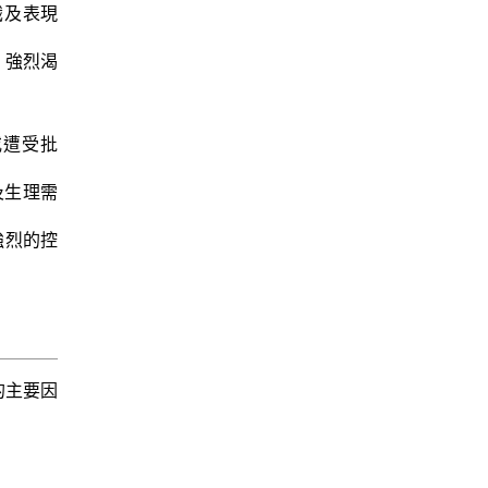
意識及表現
心，強烈渴
絕或遭受批
理及生理需
則有強烈的控
的主要因