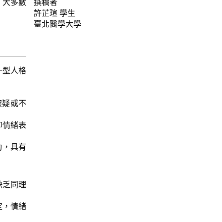
。大多數
撰稿者
許芷瑄
學生
臺北醫學大學
一型人格
，懷疑或不
壓抑情緒表
互動，具有
、缺乏同理
穩定，情緒