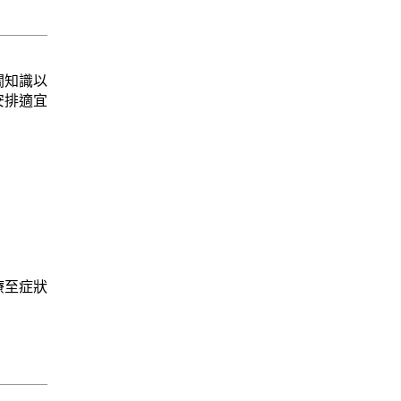
關知識以
安排適宜
療至症狀