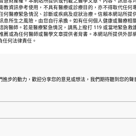
智慧財產權。本網站所提供或刊載之醫學文章、內容、訊息等
衛教資訊參考使用，不具有醫療或診療目的，亦不得取代任何
任何醫療緊急情況、診斷或疾病及症狀治療。信賴本網站所提
訊息所生之風險，由您自行承擔。如有任何個人健康或醫療相
諮詢醫師。若是醫療緊急情況，請馬上撥打 119 或當地緊急救
推薦或為任何醫師或醫學文章提供者背書。本網站所提供外部
負任何法律責任。
們進步的動力，歡迎分享您的意見或想法，我們期待聽到您的聲