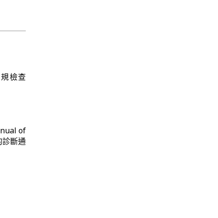
常規檢查
ual of
礙的診斷通