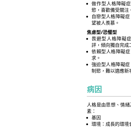
做作型人格障礙症 (Hi
慾，喜歡備受關注
自戀型人格障礙症 (Na
望被人羨慕。
焦慮型/恐懼型
畏避型人格障礙症 (A
評，傾向獨自完成
依賴型人格障礙症 (D
求。
強迫型人格障礙症 (Obs
制慾，難以適應新
病因
人格是由思想、情緒
素：
基因
環境：成長的環境