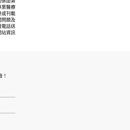
均係由第
專業醫療
供或刊載
關問題及
護電話送
網站資訊
音！