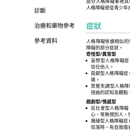
部分人格障礙者視其
人格障礙是從青少年
診斷
症狀
治療和藥物參考
參考資料
人格障礙依據相似的
障礙的部分症狀。
奇怪型/異常型
妄想型人格障礙症 (P
信任他人。
孤僻型人格障礙症 (Sc
達。
思覺失調型人格障礙症 (
扭曲的認知及觀點
戲劇型/情感型
反社會型人格障礙 (An
心，常無視別人，
邊緣型人格障礙症 (Bo
低落時，有自我傷