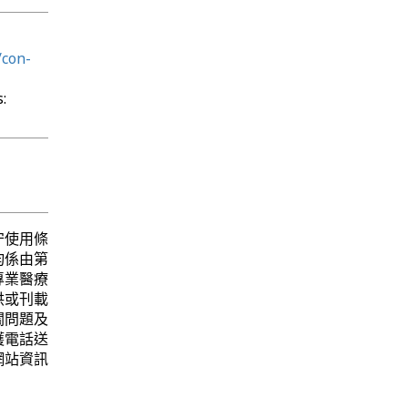
/con-
:
守使用條
均係由第
專業醫療
供或刊載
關問題及
護電話送
網站資訊