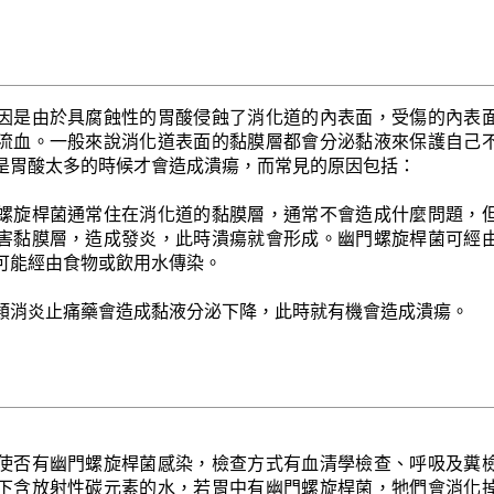
因是由於具腐蝕性的胃酸侵蝕了消化道的內表面，受傷的內表
流血。一般來說消化道表面的黏膜層都會分泌黏液來保護自己
是胃酸太多的時候才會造成潰瘍，而常見的原因包括：
螺旋桿菌通常住在消化道的黏膜層，通常不會造成什麼問題，
害黏膜層，造成發炎，此時潰瘍就會形成。幽門螺旋桿菌可經
可能經由食物或飲用水傳染。
類消炎止痛藥會造成黏液分泌下降，此時就有機會造成潰瘍。
使否有幽門螺旋桿菌感染，檢查方式有血清學檢查、呼吸及糞
下含放射性碳元素的水，若胃中有幽門螺旋桿菌，牠們會消化