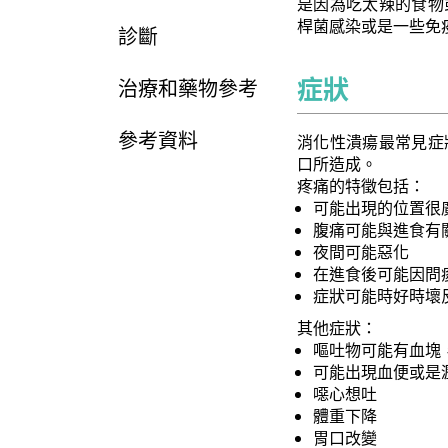
是因為吃太辣的食物
桿菌感染或是一些免
診斷
症狀
治療和藥物參考
參考資料
消化性潰瘍最常見症
口所造成。
疼痛的特徵包括：
可能出現的位置很
腹痛可能與進食有
夜間可能惡化
在進食後可能因問
症狀可能時好時壞
其他症狀：
嘔吐物可能有血塊
可能出現血便或是
噁心想吐
體重下降
胃口改變