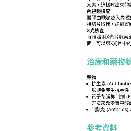
元素，這樣呼出來的
內視鏡檢查
醫師由喉嚨放入內視
接切片取樣，送到實
X光檢查
直接照射X光片觀察
面，可以讓X光片中
治療和藥物
藥物
抗生素 (Anti
以避免產生抗藥性
質子幫浦抑制劑 (Pr
方法來改變胃中酸
制酸劑 (Anta
參考資料