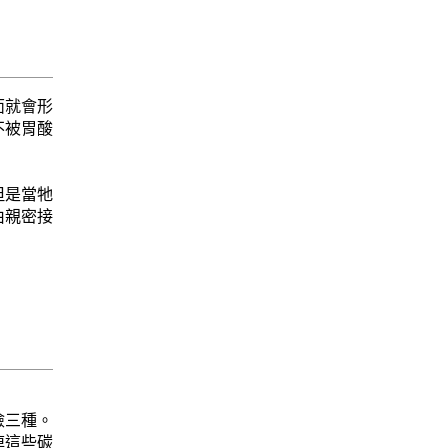
面就會形
不被胃酸
但是當牠
由親密接
檢三種。
掉這些碳