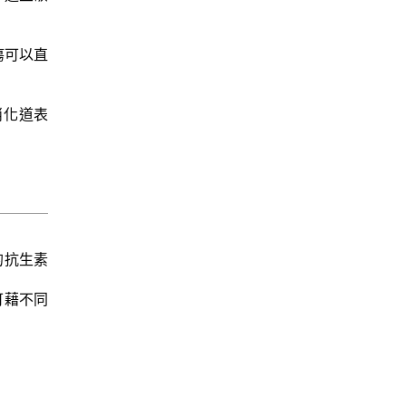
瘍可以直
消化道表
的抗生素
劑可藉不同