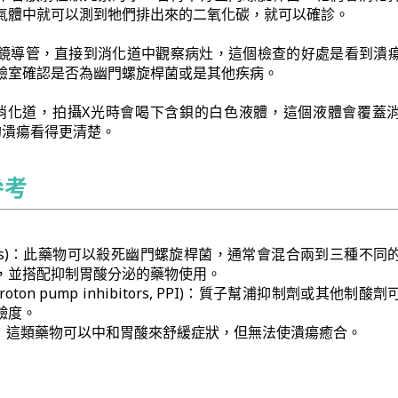
氣體中就可以測到牠們排出來的二氧化碳，就可以確診。
鏡導管，直接到消化道中觀察病灶，這個檢查的好處是看到潰
驗室確認是否為幽門螺旋桿菌或是其他疾病。
消化道，拍攝X光時會喝下含鋇的白色液體，這個液體會覆蓋
的潰瘍看得更清楚。
參考
biotics)：此藥物可以殺死幽門螺旋桿菌，通常會混合兩到三種不同
，並搭配抑制胃酸分泌的藥物使用。
oton pump inhibitors, PPI)：質子幫浦抑制劑或其他制酸
鹼度。
cids)：這類藥物可以中和胃酸來舒緩症狀，但無法使潰瘍癒合。