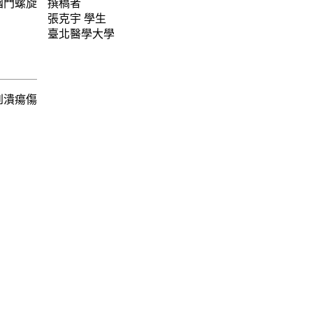
幽門螺旋
撰稿者
張克宇
學生
臺北醫學大學
到潰瘍傷