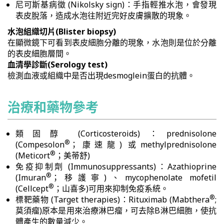
尼可斯基病徵 (Nikolsky sign)：手指輕推水泡，會發現
表皮脫落，造成水泡往附近完好皮膚擴散的現象。
水泡組織切片(Blister biopsy)
在顯微鏡下可看到表皮細胞分離的現象，水泡則是位於分離
的表皮細胞層間。
血清學診斷(Serology test)
檢測血液或組織中是否出現desmoglein蛋白的抗體。
治療和藥物參考
類固醇 (Corticosteroids)：prednisolone
®
(Compesolon
；康速龍) 或methylprednisolone
®
(Meticort
；美蒂舒)
免疫抑制劑 (Immunosuppressants)：Azathioprine
®
(Imuran
；移護寧)、mycophenolate mofetil
®
(Cellcept
；山喜多)可用來抑制免疫系統。
®
標靶藥物 (Target therapies)：Rituximab (Mabthera
;
莫須瘤)原本是用來治療淋巴瘤，可去除B淋巴細胞，使抗
體產生的數量減少。