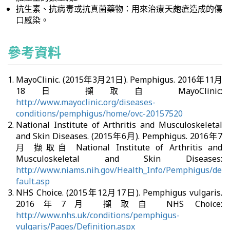
抗生素、抗病毒或抗真菌藥物：用來治療天皰瘡造成的傷
口感染。
參考資料
MayoClinic. (2015年3月21日). Pemphigus. 2016年11月
18日 擷取自 MayoClinic:
http://www.mayoclinic.org/diseases-
conditions/pemphigus/home/ovc-20157520
National Institute of Arthritis and Musculoskeletal
and Skin Diseases. (2015年6月). Pemphigus. 2016年7
月 擷取自 National Institute of Arthritis and
Musculoskeletal and Skin Diseases:
http://www.niams.nih.gov/Health_Info/Pemphigus/de
fault.asp
NHS Choice. (2015年12月17日). Pemphigus vulgaris.
2016年7月 擷取自 NHS Choice:
http://www.nhs.uk/conditions/pemphigus-
vulgaris/Pages/Definition.aspx