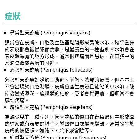
症狀
尋常型天皰瘡 (Pemphigus vulgaris)
通常會在皮膚、口腔及生殖器黏膜形成易破水泡，幾乎全身
的表皮都會被侵犯而潰爛，是最嚴重的一種型別。水泡會在
表皮較深處的地方形成，通常很疼痛而且易破，在口腔中的
水泡會造成吞嚥的困難。
落葉型天皰瘡 (Pemphigus foliaceus)
落葉型天皰瘡好發於上背部、前胸、臉部的皮膚，但基本上
不會出現於口腔黏膜，皮膚會產生表淺且鬆弛的小水泡，破
掉後變成濕潤、糜爛狀的結痂，患者會覺得癢，但通常不會
感到疼痛。
增殖型天皰瘡 (Pemphigus vegetans)
為較少見的一種型別，因天皰瘡的傷口在復原過程中形成厚
的結痂或有表皮的增生，導致傷口處變厚變鼓，通常發生於
皮膚的皺摺處，如腋下、胯下或會陰等。
紅斑型天皰瘡 (Pemphigus erythematosus)