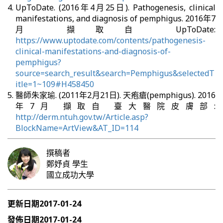
UpToDate. (2016年4月25日). Pathogenesis, clinical
manifestations, and diagnosis of pemphigus. 2016年7
月 擷取自 UpToDate:
https://www.uptodate.com/contents/pathogenesis-
clinical-manifestations-and-diagnosis-of-
pemphigus?
source=search_result&search=Pemphigus&selectedT
itle=1~109#H458450
醫師朱家瑜. (2011年2月21日). 天疱瘡(pemphigus). 2016
年7月 擷取自 臺大醫院皮膚部:
http://derm.ntuh.gov.tw/Article.asp?
BlockName=ArtView&AT_ID=114
撰稿者
鄭妤貞
學生
國立成功大學
更新日期
2017-01-24
發佈日期
2017-01-24