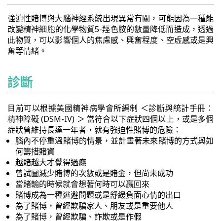
強迫性賭博與大腦神經系統出現異常有關，可能因為一種能
改變精神細胞的化學物質5-羥色胺的數量降低而造成，透過
此物質，可以影響個人的焦慮感、興奮程度、空虛感或是興
奮等情緒。
診斷
目前可以根據美國精神病學會所編制 ＜診斷與統計手冊：
精神障礙 (DSM-IV) ＞ 當符合以下症狀四個以上，或是多個
症狀曾維持長達一年者，就有強迫性賭博的危險：
腦內不停重溫賭博的情景，並計畫著未來賭博的方式與如
何籌措賭資
越賭越大才覺得過癮
曾試圖減少賭博的次數或是賭金，但尚未成功
當賭輸的時候就會想著何時可以贏回來
賭博成為一種逃避問題或是舒緩負面心情的出口
為了賭博，曾經欺騙家人、朋友或是重要他人
為了賭博，曾經欺騙、詐欺或是作假