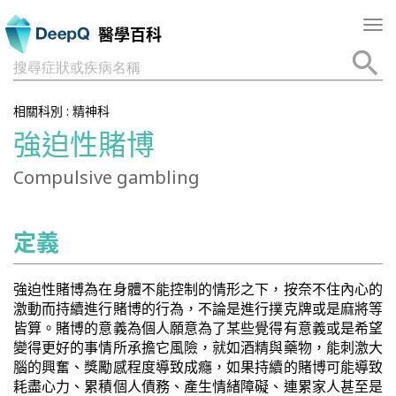
Tog
醫學百科
nav
搜尋症狀或疾病名稱
相關科別 :
精神科
強迫性賭博
Compulsive gambling
定義
強迫性賭博為在身體不能控制的情形之下，按奈不住內心的
激動而持續進行賭博的行為，不論是進行撲克牌或是麻將等
皆算。賭博的意義為個人願意為了某些覺得有意義或是希望
變得更好的事情所承擔它風險，就如酒精與藥物，能刺激大
腦的興奮、獎勵感程度導致成癮，如果持續的賭博可能導致
耗盡心力、累積個人債務、產生情緒障礙、連累家人甚至是