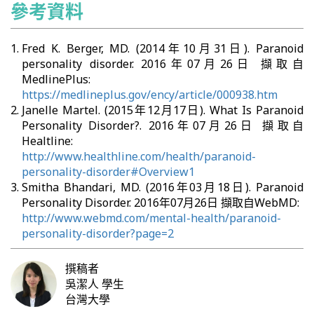
參考資料
Fred K. Berger, MD. (2014年10月31日). Paranoid
personality disorder. 2016年07月26日 擷取自
MedlinePlus:
https://medlineplus.gov/ency/article/000938.htm
Janelle Martel. (2015年12月17日). What Is Paranoid
Personality Disorder?. 2016年07月26日 擷取自
Healtline:
http://www.healthline.com/health/paranoid-
personality-disorder#Overview1
Smitha Bhandari, MD. (2016年03月18日). Paranoid
Personality Disorder. 2016年07月26日 擷取自WebMD:
http://www.webmd.com/mental-health/paranoid-
personality-disorder?page=2
撰稿者
吳潔人
學生
台灣大學