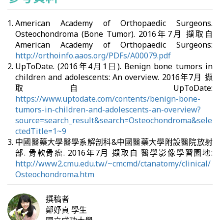
American Academy of Orthopaedic Surgeons.
Osteochondroma (Bone Tumor). 2016年7月 擷取自
American Academy of Orthopaedic Surgeons:
http://orthoinfo.aaos.org/PDFs/A00079.pdf
UpToDate. (2016年4月1日). Benign bone tumors in
children and adolescents: An overview. 2016年7月 擷
取自 UpToDate:
https://www.uptodate.com/contents/benign-bone-
tumors-in-children-and-adolescents-an-overview?
source=search_result&search=Osteochondroma&sele
ctedTitle=1~9
中國醫藥大學醫學系解剖科&中國醫藥大學附設醫院放射
部. 骨軟骨瘤. 2016年7月 擷取自 醫學影像學習園地:
http://www2.cmu.edu.tw/~cmcmd/ctanatomy/clinical/
Osteochondroma.htm
撰稿者
鄭妤貞
學生