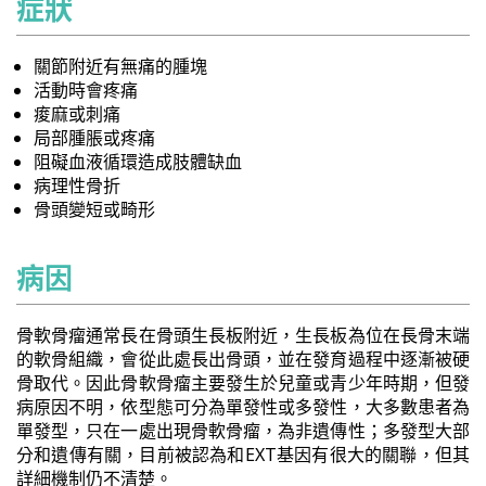
症狀
關節附近有無痛的腫塊
活動時會疼痛
痠麻或刺痛
局部腫脹或疼痛
阻礙血液循環造成肢體缺血
病理性骨折
骨頭變短或畸形
病因
骨軟骨瘤通常長在骨頭生長板附近，生長板為位在長骨末端
的軟骨組織，會從此處長出骨頭，並在發育過程中逐漸被硬
骨取代。因此骨軟骨瘤主要發生於兒童或青少年時期，但發
病原因不明，依型態可分為單發性或多發性，大多數患者為
單發型，只在一處出現骨軟骨瘤，為非遺傳性；多發型大部
分和遺傳有關，目前被認為和EXT基因有很大的關聯，但其
詳細機制仍不清楚。