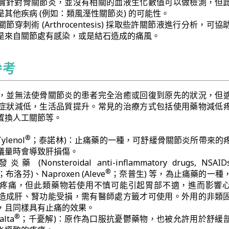
實針對骨關節炎，並沒有相關的血液生化數值可以做檢測，但
其他疾病 (例如：類風溼性關節炎) 的可能性。
穿刺術 (Arthrocentesis) 採取些許關節液進行分析，可
是來自關節處有感染，或是結石造成的痛風。
參考
，並無法使骨關節炎的患者完全治癒或回復到原先的狀況，但
症狀減低，生活品質提升。常見的治療方式包括使用藥物減低
置換人工關節等。
®
ylenol
；泰諾林)：止痛藥的一種，可舒緩骨關節炎所帶來的
議量時會導致肝損傷。
onsteroidal anti-inflammatory drugs, NSAI
®
；布洛芬)、Naproxen (Aleve
；奈普生) 等，為止痛藥的一種
疼痛，但此類藥物若使用不慎可能引起胃部不適，進而影響
造成肝、腎功能受損，需有醫師處方籤才可使用。外用的非類
，且同樣具有止痛的效果。
®
alta
；千憂解)：原作為口服抗憂鬱藥物，也被允許用於舒緩