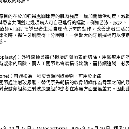
炎導致的疼痛。
療目的在於加強患處關節旁的肌肉強度，增加關節活動度，減
與患者共同擬定幾項病人可自己進行的運動，例如游泳、散步。
療師可協助指導患者生活自理時所需的動作，改善患者生活
節炎時，握住牙刷變得十分困難，一個較大的牙刷握柄可以使
鬆。
throplasty)：外科醫師會將已損壞的關節表面切除，用醫療用的
有感染的風險，而人工關節也會磨損或鬆動，需持續追蹤，必
tisone)：可體松為一種皮質類固醇藥物，可用於止痛
關節處注射玻尿酸，替代原先耗損的軟骨組織作為骨頭之間的
射安慰劑組與注射玻尿酸組的患者在疼痛方面並無差異。因此
(2016年04月22日). Osteoarthritis. 2016年05月10日 擷取