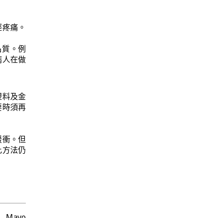
輕疼痛。
品質。例
病人在做
塑料及金
要時須再
緩衝。但
此方法仍
自 Mayo