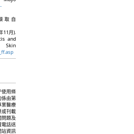
-
日 擷取自
4年11月).
is and
kin
ff.asp
守使用條
均係由第
專業醫療
供或刊載
關問題及
護電話送
網站資訊