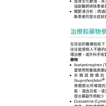
血液生化數值：其
協助醫師排除患者是
關節液分析：透過關節
斷患者的發炎症狀
治療和藥物
在目前的醫療技術下
往往能使病人不適的
理治療，或外科手術
藥物
Acetaminophen (T
當使用劑量過高建
非類固醇類抗發炎藥 (N
®
Ibuprofen(Advil
骨關節炎所導致的
能、凝血功能，或
發炎藥副作用較少
Duloxetine (Cymb