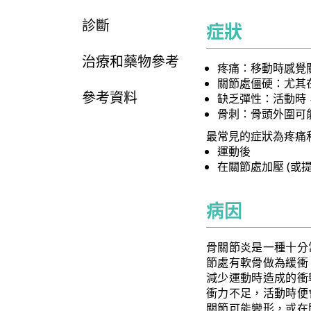
診斷
症狀
治療和藥物參考
疼痛：移動時感覺
關節處僵硬：尤其
參考資料
缺乏彈性：活動時
骨刺：骨頭外圍可
最常見的症狀為疼痛
運動後
在關節處加壓 (或
病因
骨關節炎是一種十分
節處有軟骨做為緩衝
減少運動時造成的衝
衝力不足，活動時便
關節可能變形，或在