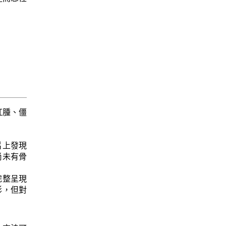
紅腫、僵
光片上發現
尚未有骨
更完整呈現
影，但對