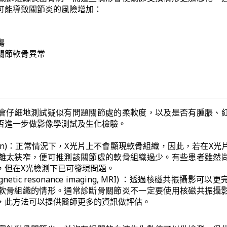
可能導致關節炎的風險增加：
傷
關節軟骨異常
會仔細地測試疑似有問題關節處的柔軟度，以及是否有腫脹、
否進一步做影像學測試及生化檢驗。
y scan)：正常情況下，X光片上不會顯現軟骨組織，因此，若在X
離太狹窄，便可推測該關節處的軟骨組織過少。有些患者雖然
，但在X光檢測下已可發現問題。
etic resonance imaging, MRI) ：透過核磁共振攝影可以
軟骨組織的情形。通常診斷骨關節炎不一定要使用核磁共振攝
，此方法可以提供醫師更多的資訊做評估。