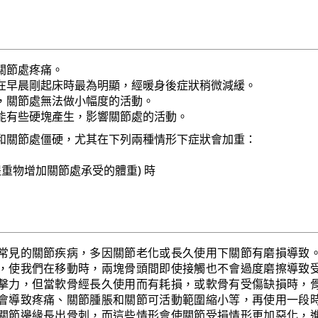
關節處疼痛。
在早晨剛起床時最為明顯，經暖身後症狀稍微減緩。
，關節處無法做小幅度的活動。
能有些硬塊產生，影響關節處的活動。
和關節處僵硬，尤其在下列兩種情形下症狀會加重：
提重物增加關節處承受的體重) 時
常見的關節疾病，多因關節老化或長久使用下關節有磨損導致
，使我們在移動時，兩塊骨頭間即使接觸也不會過度磨擦導致
擊力，但當軟骨經長久使用而有耗損，或軟骨有受傷缺損時，
會導致疼痛、關節腫脹和關節可活動範圍縮小等，再使用一段
關節邊緣長出骨刺，而這些情形會使關節受損情形更加惡化，