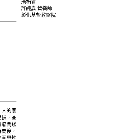
撰稿者
許純嘉
營養師
彰化基督教醫院
。人的關
受損，並
骨骼間緩
時間後，
進而惡性