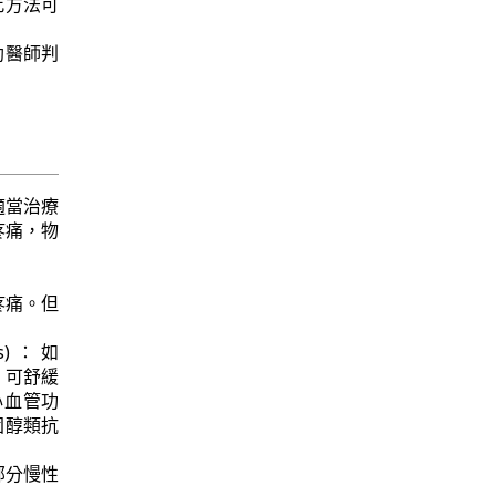
此方法可
協助醫師判
適當治療
疼痛，物
疼痛。但
Ds)：如
，可舒緩
心血管功
固醇類抗
部分慢性