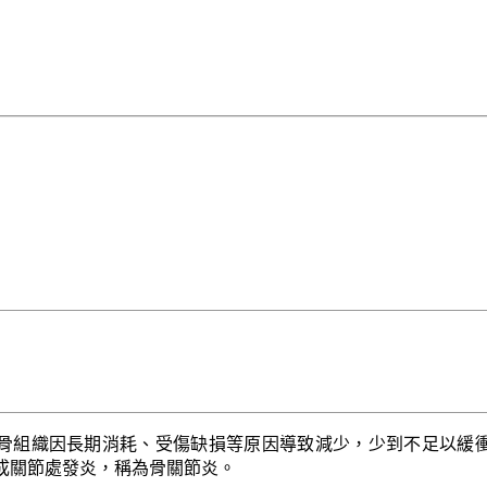
骨組織因長期消耗、受傷缺損等原因導致減少，少到不足以緩
成關節處發炎，稱為骨關節炎。