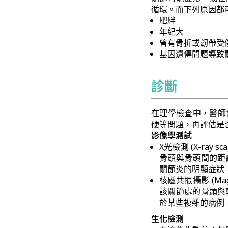
循環。而下列原因都
肥胖
年紀大
曾有骨折或韌帶受
基因遺傳問題導致
診斷
在理學檢查中，醫師
硬等問題，再評估是
影像學測試
X光檢測 (X-ra
骨頭與骨頭間的距
關節炎的明顯症狀
核磁共振攝影 (Magn
該關節處的骨頭與
於某些複雜的病例
生化檢測