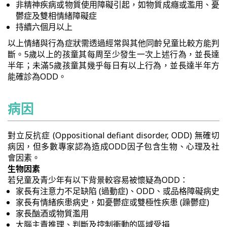
非精神疾病或物質使用障礙引起，如物質成癮或濫用、憂
鬱症及雙相情緒障礙症
持續六個月以上
以上情緒與行為症狀需透過經常與其他同齡兒童比較方能判
斷。5歲以上的孩童其每周至少發生一次上述行為，並長達
半年；未滿5歲孩童其幾乎每日有以上行為，並長達半年方
能確診為ODD。
病因
對立反抗症 (Oppositional defiant disorder, ODD) 無確切
病因，但多數專家認為造成ODD因子包含生物、心理及社
會因素。
生物因素
若兒童及青少年有以下背景較容易被懷疑為ODD：
家長有注意力不足缺陷 (過動症)、ODD、或品格障礙病史
家長有情緒疾患病史，如憂鬱症或雙極性疾患 (躁鬱症)
家長酗酒或物質濫用
大腦主責推理、判斷及控制衝動的區域受損