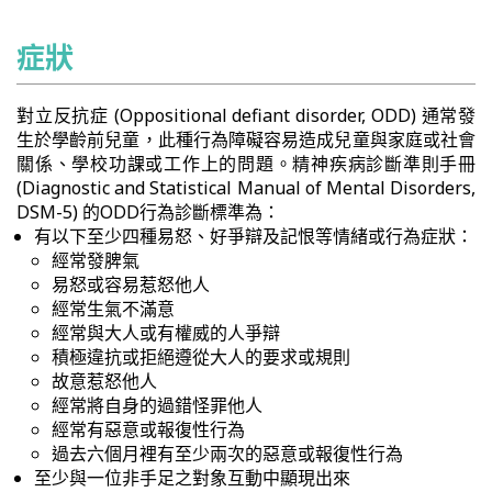
症狀
對立反抗症 (Oppositional defiant disorder, ODD) 通常發
生於學齡前兒童，此種行為障礙容易造成兒童與家庭或社會
關係、學校功課或工作上的問題。精神疾病診斷準則手冊
(Diagnostic and Statistical Manual of Mental Disorders,
DSM-5) 的ODD行為診斷標準為：
有以下至少四種易怒、好爭辯及記恨等情緒或行為症狀：
經常發脾氣
易怒或容易惹怒他人
經常生氣不滿意
經常與大人或有權威的人爭辯
積極違抗或拒絕遵從大人的要求或規則
故意惹怒他人
經常將自身的過錯怪罪他人
經常有惡意或報復性行為
過去六個月裡有至少兩次的惡意或報復性行為
至少與一位非手足之對象互動中顯現出來