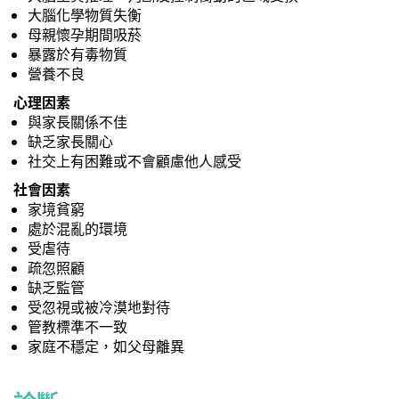
大腦化學物質失衡
母親懷孕期間吸菸
暴露於有毒物質
營養不良
心理因素
與家長關係不佳
缺乏家長關心
社交上有困難或不會顧慮他人感受
社會因素
家境貧窮
處於混亂的環境
受虐待
疏忽照顧
缺乏監管
受忽視或被冷漠地對待
管教標準不一致
家庭不穩定，如父母離異