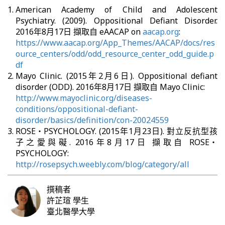
American Academy of Child and Adolescent
Psychiatry. (2009). Oppositional Defiant Disorder.
2016年8月17日 擷取自 eAACAP on
aacap.org
:
https://www.aacap.org/App_Themes/AACAP/docs/res
ource_centers/odd/odd_resource_center_odd_guide.p
df
Mayo Clinic. (2015年2月6日). Oppositional defiant
disorder (ODD). 2016年8月17日 擷取自 Mayo Clinic:
http://www.mayoclinic.org/diseases-
conditions/oppositional-defiant-
disorder/basics/definition/con-20024559
ROSE‧PSYCHOLOGY. (2015年1月23日). 對立反抗型孩
子之愛與礙. 2016年8月17日 擷取自 ROSE‧
PSYCHOLOGY:
http://rosepsych.weebly.com/blog/category/all
撰稿者
許芷瑄
學生
臺北醫學大學