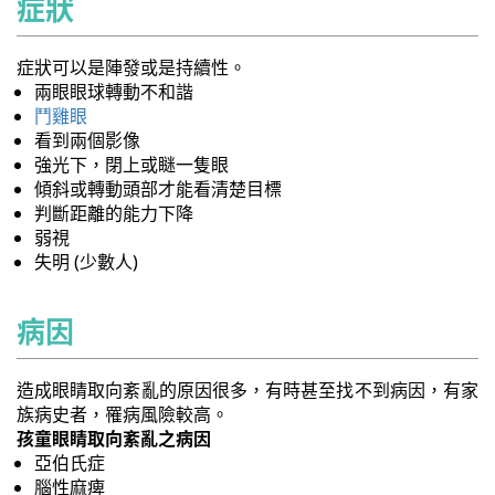
症狀
症狀可以是陣發或是持續性。
兩眼眼球轉動不和諧
鬥雞眼
看到兩個影像
強光下，閉上或瞇一隻眼
傾斜或轉動頭部才能看清楚目標
判斷距離的能力下降
弱視
失明 (少數人)
病因
造成眼睛取向紊亂的原因很多，有時甚至找不到病因，有家
族病史者，罹病風險較高。
孩童眼睛取向紊亂之病因
亞伯氏症
腦性麻痺