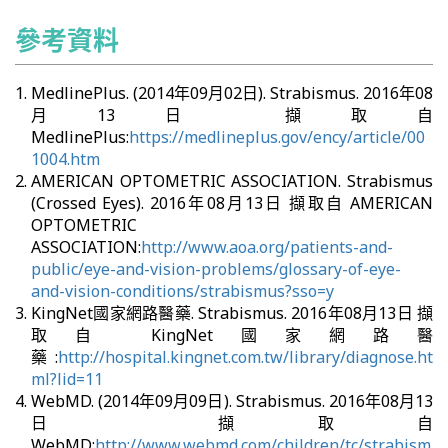
參考資料
MedlinePlus. (2014年09月02日). Strabismus. 2016年08
月13日 擷取自
MedlinePlus:
https://medlineplus.gov/ency/article/00
1004.htm
AMERICAN OPTOMETRIC ASSOCIATION. Strabismus
(Crossed Eyes). 2016年08月13日 擷取自 AMERICAN
OPTOMETRIC
ASSOCIATION:
http://www.aoa.org/patients-and-
public/eye-and-vision-problems/glossary-of-eye-
and-vision-conditions/strabismus?sso=y
KingNet國家網路醫藥. Strabismus. 2016年08月13日 擷
取自 KingNet國家網路醫
藥:
http://hospital.kingnet.com.tw/library/diagnose.ht
ml?lid=11
WebMD. (2014年09月09日). Strabismus. 2016年08月13
日 擷取自
WebMD:
http://www.webmd.com/children/tc/strabism