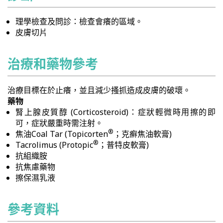
理學檢查及問診：檢查會癢的區域。
皮膚切片
治療和藥物參考
治療目標在於止癢，並且減少搔抓造成皮膚的破壞。
藥物
腎上腺皮質醇 (Corticosteroid)：症狀輕微時用擦的即
可，症狀嚴重時需注射。
®
焦油Coal Tar (Topicorten
；克癬焦油軟膏)
®
Tacrolimus (Protopic
；普特皮軟膏)
抗組織胺
抗焦慮藥物
擦保濕乳液
參考資料