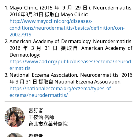
Mayo Clinic. (2015 年 9 月 29 日). Neurodermatitis.
2016年3月31日 擷取自 Mayo Clinic:
http://www.mayoclinic.org/diseases-
conditions/neurodermatitis/basics/definition/con-
20027919
American Academy of Dermatology. Neurodermatitis.
2016 年 3 月 31 日 擷取自 American Academy of
Dermatology:
https://www.aad.org/public/diseases/eczema/neurod
ermatitis
National Eczema Association. Neurodermatitis. 2016
年 3 月 31 日 擷取自 National Eczema Association:
https://nationaleczema.org/eczema/types-of-
eczema/neurodermatitis/
審訂者
王筱涵
醫師
台北市立萬芳醫院
撰稿者