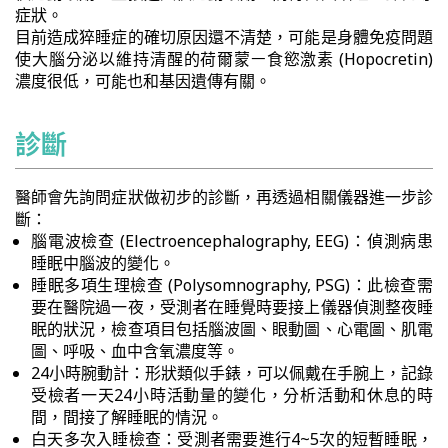
症狀。
目前造成猝睡症的確切原因還不清楚，可能是身體免疫問題
使大腦分泌以維持清醒的荷爾蒙ￚ食慾激素 (Hopocretin)
濃度很低，可能也和基因遺傳有關。
診斷
醫師會先詢問症狀做初步的診斷，再透過相關儀器進一步診
斷：
腦電波檢查 (Electroencephalography, EEG)：偵測病患
睡眠中腦波的變化。
睡眠多項生理檢查 (Polysomnography, PSG)：此檢查需
要在醫院過一夜，受測者在睡覺時要接上儀器偵測整夜睡
眠的狀況，檢查項目包括腦波圖、眼動圖、心電圖、肌電
圖、呼吸、血中含氧濃度等。
24小時腕動計：形狀類似手錶，可以佩戴在手腕上，記錄
受檢者一天24小時活動量的變化，分析活動和休息的時
間，間接了解睡眠的情況。
白天多次入睡檢查：受測者需要進行4~5次的短暫睡眠，