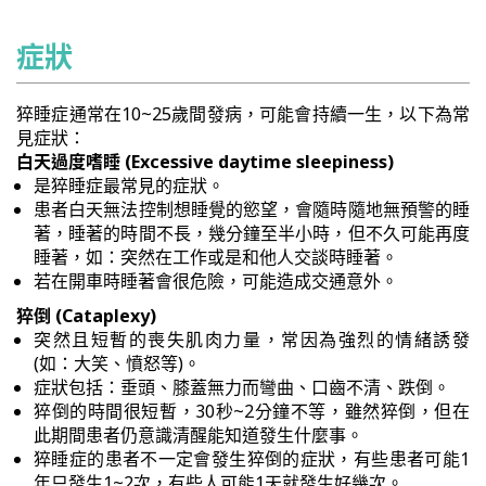
症狀
猝睡症通常在10~25歲間發病，可能會持續一生，以下為常
見症狀：
白天過度嗜睡 (Excessive daytime sleepiness)
是猝睡症最常見的症狀。
患者白天無法控制想睡覺的慾望，會隨時隨地無預警的睡
著，睡著的時間不長，幾分鐘至半小時，但不久可能再度
睡著，如：突然在工作或是和他人交談時睡著。
若在開車時睡著會很危險，可能造成交通意外。
猝倒 (Cataplexy)
突然且短暫的喪失肌肉力量，常因為強烈的情緒誘發
(如：大笑、憤怒等)。
症狀包括：垂頭、膝蓋無力而彎曲、口齒不清、跌倒。
猝倒的時間很短暫，30秒~2分鐘不等，雖然猝倒，但在
此期間患者仍意識清醒能知道發生什麼事。
猝睡症的患者不一定會發生猝倒的症狀，有些患者可能1
年只發生1~2次，有些人可能1天就發生好幾次。