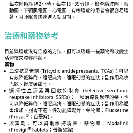
每次睡眠相隔2小時，每次15~35分鐘，檢查腦波圖、眼
動圖、下顎肌電圖、心電圖，有嗜睡症的患者會很容易睡
著，且睡眠會快速進入動眼期。
治療和藥物參考
目前猝睡症沒有治療的方法，但可以透過一些藥物和改變生
活習慣來減輕症狀。
藥物
三環抗憂鬱劑 (Tricyclic antidepressants, TCAs)：可以
有效降低猝倒、睡眠麻痺、睡眠幻覺的症狀；副作用為嘴
巴乾、輕度頭痛等。
選擇性血清素再回收抑制劑 (Selective serotonin
reuptake inhibitors, SSRIs)：一種治療憂鬱症的藥，也
可以降低猝倒、睡眠麻痺、睡眠幻覺的症狀；副作用為體
重增加、腸胃不適、性功能障礙等。藥物如：Fluoxetine
®
(Prozac
；百憂解)。
興奮劑：可以幫助維持清醒，藥物如：Modafinil
®
(Provigil
Tablets；普衛醒錠)