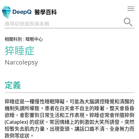
Tog
醫學百科
nav
搜尋症狀或疾病名稱
相關科別 :
睡眠中心
猝睡症
Narcolepsy
定義
猝睡症是一種慢性睡眠障礙，可能為大腦調控睡覺和清醒的
機制失調所導致。患者在白天會不自主的睡著，整天會昏昏
欲睡，會影響到日常生活和工作表現。猝睡症常會伴隨猝倒
(Cataplex) 的症狀，常因情緒上的刺激如大笑所誘發，突然
短暫失去肌肉力量，出現垂頭、講話口齒不清、全身無力而
跌倒等症狀。