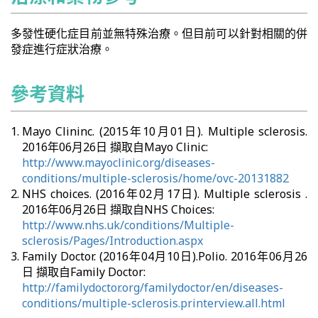
多發性硬化症目前並無特殊治療。但目前可以針對相關的併
發症進行症狀治療。
參考資料
Mayo Clininc. (2015年10月01日). Multiple sclerosis.
2016年06月26日 擷取自Mayo Clinic:
http://www.mayoclinic.org/diseases-
conditions/multiple-sclerosis/home/ovc-20131882
NHS choices. (2016年02月17日). Multiple sclerosis .
2016年06月26日 擷取自NHS Choices:
http://www.nhs.uk/conditions/Multiple-
sclerosis/Pages/Introduction.aspx
Family Doctor. (2016年04月10日).Polio. 2016年06月26
日 擷取自Family Doctor:
http://familydoctor.org/familydoctor/en/diseases-
conditions/multiple-sclerosis.printerview.all.html