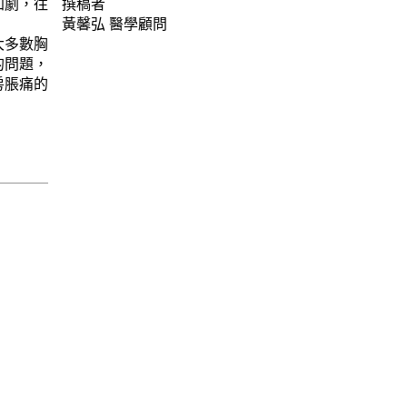
加劇，往
撰稿者
黃馨弘
醫學顧問
大多數胸
的問題，
房脹痛的