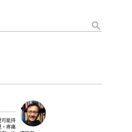
覺可能持
覺。疼痛