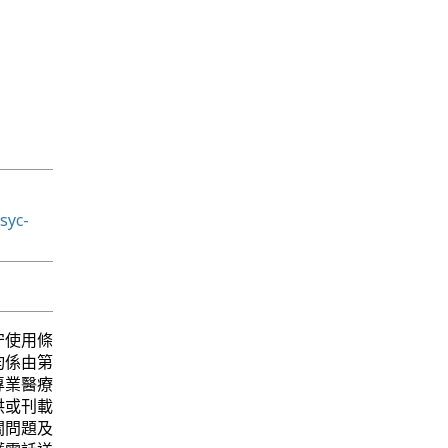
syc-
守使用條
均係由第
專業醫療
供或刊載
關問題及