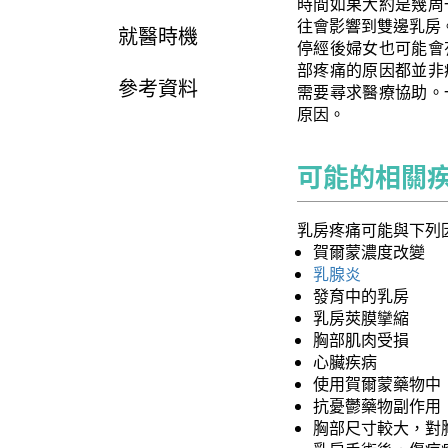
時間如果大約是幾周
往會影響到雙邊乳房
就醫時機
停經後婦女也可能會
部疼痛的原因都並非
參考資料
需要尋求醫療協助。
原因。
可能的相關
乳房疼痛可能與下列
賀爾蒙濃度改變
乳腺炎
發育中的乳房
乳房莢膜攣縮
胸部肌肉受損
心臟疾病
使用賀爾蒙藥物中
抗憂鬱藥物副作用
胸部尺寸較大，對