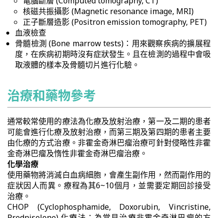
電腦斷層 (Computed tomography, CT)
核磁共振攝影 (Magnetic resonance image, MRI)
正子斷層造影 (Positron emission tomography, PET)
血液檢查
骨髓檢測 (Bone marrow tests)：用來觀察疾病的擴展程
度，在疾病初期時沒有症狀發生。且在檢測的過程中會吸
取液體的樣本及骨髓切片進行化驗。
治療和藥物參考
通常較常使用的療法為化療及放射治療，第一及二期的患者
可能會進行化療及放射治療，而第三期及第四期的患者主要
由化療的方式治療。非霍金奇淋巴瘤治療可針對侵略性非霍
金奇淋巴瘤及惰性非霍金奇淋巴瘤治療。
化學治療
使用藥物將消滅白血病細胞，會產生副作用，然而副作用的
症狀因人而異。療程為其6~10個月，並需要定期回診接受
治療。
CHOP (Cyclophosphamide, Doxorubin, Vincristine,
Prednisolone) 化療法：為常見治療非霍金奇淋巴瘤的方