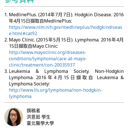
MedlinePlus. (2014年7月7日). Hodgkin Disease. 2016
年4月15日擷取自MedlinePlus:
https://www.nlm.nih.gov/medlineplus/hodgkindiseas
e.html#cat92
Mayo Clinic. (2015年5月15日). Lymphoma. 2016年4月
15日擷取自Mayo Clinic:
http://www.mayoclinic.org/diseases-
conditions/lymphoma/care-at-mayo-
clinic/treatment/con-20035937
Leukemia & Lymphoma Society. Non-Hodgkin
Lymphoma. 2016年4月15日擷取自 Leukemia &
Lymphoma Society:
http://www.lls.org/lymphoma/non-hodgkin-
lymphoma
撰稿者
洪意茹
學生
臺北醫學大學