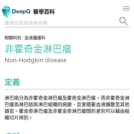
Tog
醫學百科
nav
搜尋症狀或疾病名稱
相關科別 :
血液腫瘤科
非霍奇金淋巴瘤
Non-Hodgkin disease
定義
淋巴癌分為非霍奇金淋巴瘤及霍奇金淋巴瘤。而非霍奇金淋
巴瘤為淋巴結與淋巴組織的病變，且會隨著血液擴散至其他
器官。霍金奇淋巴瘤及非霍金奇淋巴瘤間的差別可以藉由組
織切片辨別。