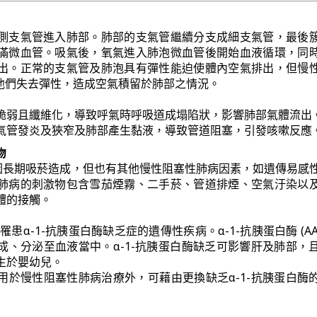
側支氣管進入肺部。肺部的支氣管繼續分支成細支氣管，最後
滿微血管。吸氣後，氧氣進入肺泡微血管後開始血液循環，同
出。正常的支氣管及肺泡具有彈性能迫使體內空氣排出，但慢
會導致他們失去彈性，造成空氣積留於肺部之情況。
脆弱且纖維化，導致呼氣時呼吸道成塌陷狀，影響肺部氣體流出
氣管發炎及狹窄及肺部產生黏液，導致管道阻塞，引發咳嗽反應
物
5%因長期吸菸造成，但也有其他慢性阻塞性肺病因素，如遺傳易感
肺病的刺激物包含雪茄煙霧、二手菸、管道排煙、空氣汙染以
體的接觸。
罹患α-1-抗胰蛋白酶缺乏症的遺傳性疾病。α-1-抗胰蛋白酶 (AA
成、分泌至血液當中。α-1-抗胰蛋白酶缺乏可影響肝及肺部，
生於嬰幼兒。
用於慢性阻塞性肺病治療外，可藉由更換缺乏α-1-抗胰蛋白酶