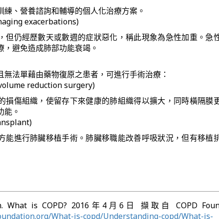
訓練、營養諮詢和輔導的個人化治療方案。
ng exacerbations)
，但仍經歷數天或數週的症狀惡化，稱此現象為急性加重。急
療，避免造成肺部功能衰竭。
且無法單藉由藥物復原之患者，可進行手術治療：
ume reduction surgery)
的損傷組織，使留存下來健康的肺組織得以擴大，同時橫隔膜
功能。
nsplant)
方能進行肺臟移植手術。肺臟移職能改善呼吸狀況，但有移植
ion. What is COPD? 2016年4月6日 擷取自 COPD Found
oundation.org/What-is-copd/Understanding-copd/What-is-