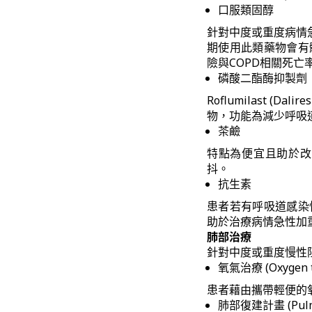
口服類固醇
針對中度或重度病情急
期使用此類藥物會有
險與COPD相關死亡
磷酸二酯酶抑製劑
Roflumilast (Dalire
物，功能為減少呼吸
茶鹼
特點為便宜且助於改
抖。
抗生素
患者若有呼吸道感染
助於治療病情急性加
肺部治療
針對中度或重度慢性
氧氣治療 (Oxygen t
患者藉由攜帶輕便的
肺部復建計畫 (Pulmon