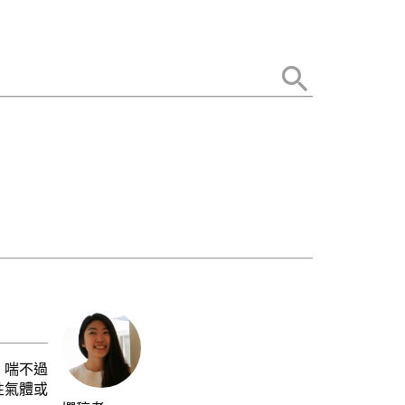
、喘不過
性氣體或