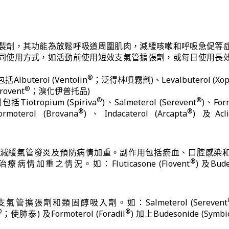
製劑，其功能為放鬆呼吸道周圍肌肉，減緩咳嗽和呼吸急促等
同使用方式，如活動前使用短效支氣管擴張劑，或每日使用長
®
buterol (Ventolin
；泛得林噴霧劑)、Levalbuterol (Xop
®
rovent
；溴化伊普托品)
®
®
otropium (Spiriva
)、Salmeterol (Serevent
)、For
®
®
moterol (Brovana
)、Indacaterol (Arcapta
) 及Acli
減緩氣管發炎及預防病情加重。副作用包括瘀血、口腔感染
®
情加重之情況。如：Fluticasone (Flovent
) 及Bude
擴張劑和類固醇吸入劑。如：Salmeterol (Serevent
®
®
；使肺泰) 及Formoterol (Foradil
) 加上Budesonide (Symbi