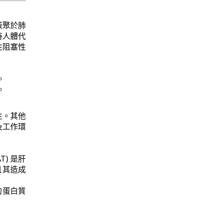
簇聚於肺
時人體代
性阻塞性
。
。
性。其他
及工作環
T) 是肝
且其造成
的蛋白質