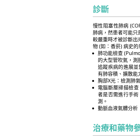
診斷
慢性阻塞性肺病 (C
肺病，然患者可能只
較嚴重時才被診斷出
物 (如：香菸) 病
肺功能檢查 (Pulm
的大型管吹氣，測
追蹤疾病的進展並
有肺容積、擴散能
胸部X光：檢測肺
電腦斷層掃描檢查 (Co
者是否需進行手術
測。
動脈血液氣體分析
治療和藥物