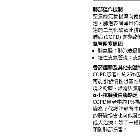
肺部運作機制
空氣經氣管後流向兩
泡，肺泡表層薄且佈
謝的二氧化碳藉此排
肺病 (COPD) 
氣管阻塞原因
肺氣腫：肺泡表層
慢性支氣管炎：支
香菸煙霧及其他刺激
COPD患者中約2
可能引發慢性阻塞性
境之粉塵、煙霧與氣
α-1-抗胰蛋白酶缺乏
COPD患者中約1％為
臟為了保護肺部所生
的肝臟損害也可能發
成人治療：除了一般
預防肺部損害。