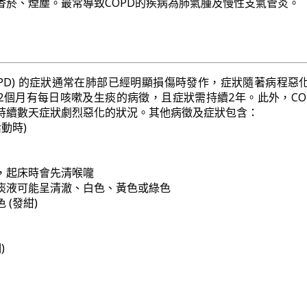
香菸、煙塵。最常導致COPD的疾病為肺氣腫及慢性支氣管炎。
OPD) 的症狀通常在肺部已經明顯損傷時發作，症狀隨著病程惡
2個月有每日咳嗽及生痰的病徵，且症狀需持續2年。此外，CO
持續數天症狀劇烈惡化的狀況。其他病徵及症狀包含：
動時)
，起床時會先清喉嚨
痰液可能呈清澈、白色、黃色或綠色
 (發紺)
)