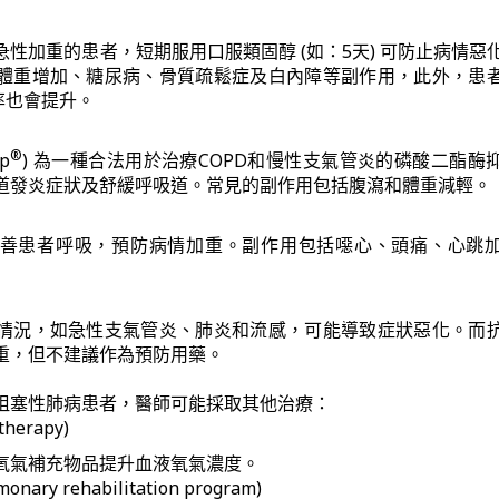
性加重的患者，短期服用口服類固醇 (如：5天) 可防止病情惡
體重增加、糖尿病、骨質疏鬆症及白內障等副作用，此外，患
率也會提升。
®
sp
) 為一種合法用於治療COPD和慢性支氣管炎的磷酸二酯酶
道發炎症狀及舒緩呼吸道。常見的副作用包括腹瀉和體重減輕。
善患者呼吸，預防病情加重。副作用包括噁心、頭痛、心跳
情況，如急性支氣管炎、肺炎和流感，可能導致症狀惡化。而
重，但不建議作為預防用藥。
阻塞性肺病患者，醫師可能採取其他治療：
herapy)
氧氣補充物品提升血液氧氣濃度。
ary rehabilitation program)