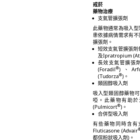
戒菸
藥物治療
支氣管擴張劑
此藥物通常為吸入型
患依據病情需求有不
擴張劑。
短效支氣管擴張劑包括Al
及Ipratropium (At
長效支氣管擴張劑包括Ti
®
(Foradil
)、Arfor
®
(Tudorza
)。
類固醇吸入劑
吸入型類固醇藥物可
啞。此藥物有助於治療病
®
(Pulmicort
)。
合併型吸入劑
有些藥物同時含有支氣管
Fluticasone (Advair
都保粉狀吸入劑)。