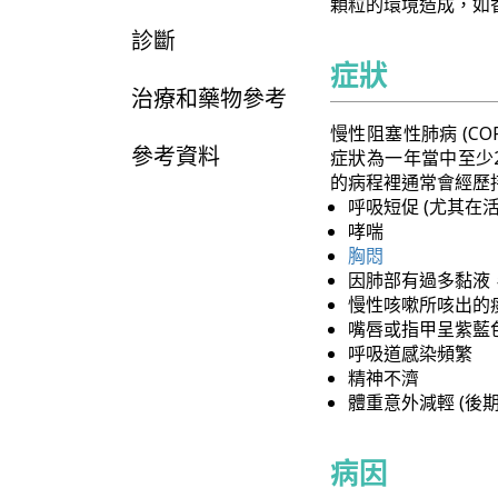
顆粒的環境造成，如
診斷
症狀
治療和藥物參考
慢性阻塞性肺病 (C
參考資料
症狀為一年當中至少
的病程裡通常會經歷
呼吸短促 (尤其在活
哮喘
胸悶
因肺部有過多黏液
慢性咳嗽所咳出的
嘴唇或指甲呈紫藍色
呼吸道感染頻繁
精神不濟
體重意外減輕 (後期
病因