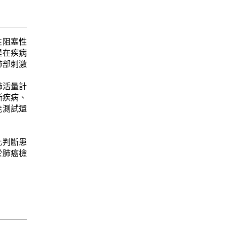
性阻塞性
是在疾病
肺部刺激
接肺活量計
斷疾病、
能測試還
藉此判斷患
於肺癌檢