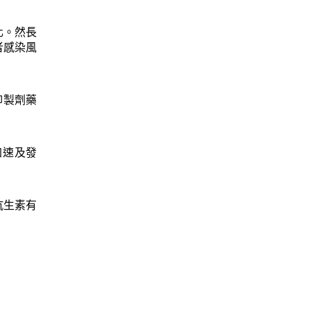
化。然長
者感染風
抑製劑藥
加速及發
抗生素有