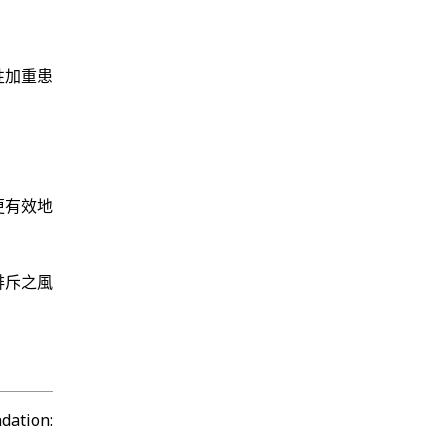
性加重患
更有效地
排斥之風
ation: