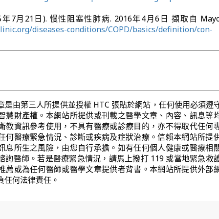
(2015年7月21日). 慢性阻塞性肺病. 2016年4月6日 擷取自 Mayo C
inic.org/diseases-conditions/COPD/basics/definition/con-
章是由第三人所提供並授權 HTC 張貼於網站，任何使用必須遵
智慧財產權。本網站所提供或刊載之醫學文章、內容、訊息等
衛教資訊參考使用，不具有醫療或診療目的，亦不得取代任何
任何醫療緊急情況、診斷或疾病及症狀治療。信賴本網站所提
訊息所生之風險，由您自行承擔。如有任何個人健康或醫療相
諮詢醫師。若是醫療緊急情況，請馬上撥打 119 或當地緊急救
推薦或為任何醫師或醫學文章提供者背書。本網站所提供外部
負任何法律責任。