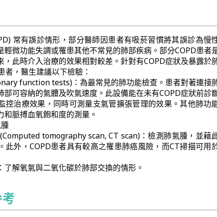
OPD) 常有誤診情形，部分醫師因患者有吸菸習慣將其誤診為慢
是輕微功能失調或罹患其他不常見的肺部疾病。部分COPD患者
來，此時介入治療的效果相對較差。針對有COPD症狀及暴露於
史的患者，醫生建議以下檢驗：
onary function tests)：為最常見的肺功能檢查。患者對著連
肺部可容納的氣體及吹氣速度。此設備能在未有COPD症狀前診
監控治療效果，同時可測量支氣管擴張管理的效果。其他肺功
力和脈搏血氧飽和度的測量。
氣腫
mputed tomography scan, CT scan)：檢測肺氣腫，並
。此外，COPD患者具有較高之罹患肺癌風險，而CT掃描可用
：了解氧氣與二氧化碳於肺部交換的情形。
參考