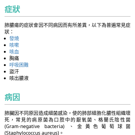
症狀
肺膿瘍的症狀會因不同病因而有所差異，以下為普遍常見症
狀：
發燒
咳嗽
咳血
胸痛
呼吸困難
盜汗
咳出膿液
病因
肺臟因不同原因造成細菌感染，使的肺部細胞化膿性組織壞
死，常見的病原菌為口腔中的厭氧菌、格蘭氏陰性菌
(Gram-negative bacteria) 、金黃色葡萄球菌
(Staphylococcus aureus)。