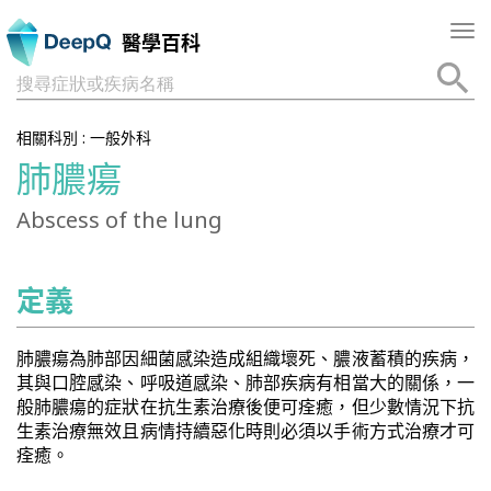
Tog
醫學百科
nav
搜尋症狀或疾病名稱
相關科別 :
一般外科
肺膿瘍
Abscess of the lung
定義
肺膿瘍為肺部因細菌感染造成組織壞死、膿液蓄積的疾病，
其與口腔感染、呼吸道感染、肺部疾病有相當大的關係，一
般肺膿瘍的症狀在抗生素治療後便可痊癒，但少數情況下抗
生素治療無效且病情持續惡化時則必須以手術方式治療才可
痊癒。