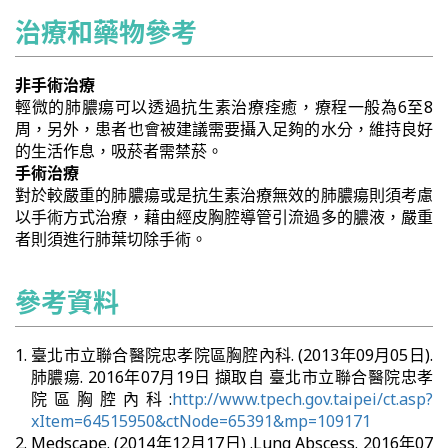
治療和藥物參考
非手術治療
輕微的肺膿瘍可以透過抗生素治療痊癒，療程一般為6至8
周，另外，患者也會被建議需要攝入足夠的水分，維持良好
的生活作息，吸菸者需禁菸。
手術治療
對於較嚴重的肺膿瘍或是抗生素治療無效的肺膿瘍則須考慮
以手術方式治療，藉由經皮胸腔導管引流過多的膿液，嚴重
者則須進行肺葉切除手術。
參考資料
臺北市立聯合醫院忠孝院區胸腔內科. (2013年09月05日).
肺膿瘍. 2016年07月19日 擷取自 臺北市立聯合醫院忠孝
院區胸腔內科:
http://www.tpech.gov.taipei/ct.asp?
xItem=64515950&ctNode=65391&mp=109171
Medscape. (2014年12月17日) .Lung Abscess. 2016年07