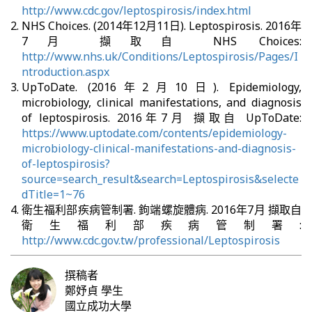
http://www.cdc.gov/leptospirosis/index.html
NHS Choices. (2014年12月11日). Leptospirosis. 2016年
7月 擷取自 NHS Choices:
http://www.nhs.uk/Conditions/Leptospirosis/Pages/I
ntroduction.aspx
UpToDate. (2016年2月10日). Epidemiology,
microbiology, clinical manifestations, and diagnosis
of leptospirosis. 2016年7月 擷取自 UpToDate:
https://www.uptodate.com/contents/epidemiology-
microbiology-clinical-manifestations-and-diagnosis-
of-leptospirosis?
source=search_result&search=Leptospirosis&selecte
dTitle=1~76
衛生福利部疾病管制署. 鉤端螺旋體病. 2016年7月 擷取自
衛生福利部疾病管制署:
http://www.cdc.gov.tw/professional/Leptospirosis
撰稿者
鄭妤貞
學生
國立成功大學