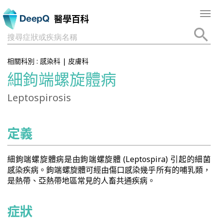
Tog
醫學百科
nav
搜尋症狀或疾病名稱
相關科別 :
感染科
|
皮膚科
細鉤端螺旋體病
Leptospirosis
定義
細鉤端螺旋體病是由鉤端螺旋體 (Leptospira) 引起的細菌
感染疾病。鉤端螺旋體可經由傷口感染幾乎所有的哺乳類，
是熱帶、亞熱帶地區常見的人畜共通疾病。
症狀