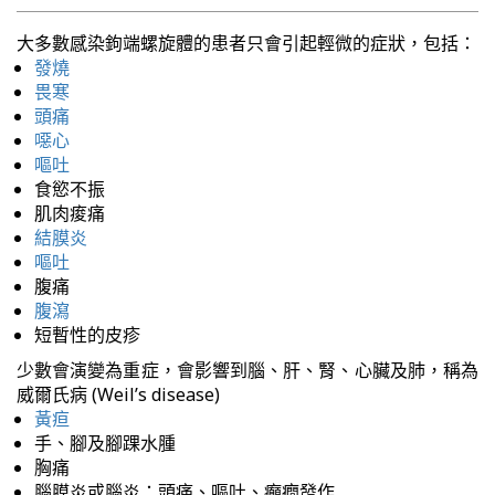
大多數感染鉤端螺旋體的患者只會引起輕微的症狀，包括：
發燒
畏寒
頭痛
噁心
嘔吐
食慾不振
肌肉痠痛
結膜炎
嘔吐
腹痛
腹瀉
短暫性的皮疹
少數會演變為重症，會影響到腦、肝、腎、心臟及肺，稱為
威爾氏病 (Weil’s disease)
黃疸
手、腳及腳踝水腫
胸痛
腦膜炎或腦炎：頭痛、嘔吐、癲癇發作