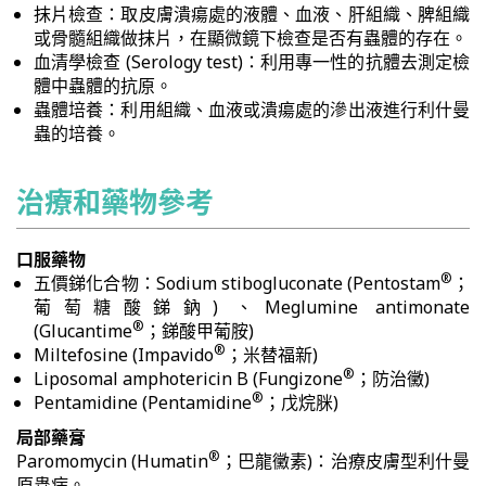
抹片檢查：取皮膚潰瘍處的液體、血液、肝組織、脾組織
或骨髓組織做抹片，在顯微鏡下檢查是否有蟲體的存在。
血清學檢查 (Serology test)：利用專一性的抗體去測定檢
體中蟲體的抗原。
蟲體培養：利用組織、血液或潰瘍處的滲出液進行利什曼
蟲的培養。
治療和藥物參考
口服藥物
®
五價銻化合物：Sodium stibogluconate (Pentostam
；
葡萄糖酸銻鈉) 、Meglumine antimonate
®
(Glucantime
；銻酸甲葡胺)
®
Miltefosine (Impavido
；米替福新)
®
Liposomal amphotericin B (Fungizone
；防治黴)
®
Pentamidine (Pentamidine
；戊烷脒)
局部藥膏
®
Paromomycin (Humatin
；巴龍黴素)：治療皮膚型利什曼
原蟲病。