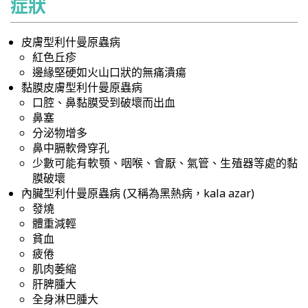
症狀
皮膚型利什曼原蟲病
紅色丘疹
邊緣堅硬如火山口狀的無痛潰瘍
黏膜皮膚型利什曼原蟲病
口腔、鼻黏膜受到破壞而出血
鼻塞
分泌物增多
鼻中膈軟骨穿孔
少數可能有軟顎、咽喉、會厭、氣管、生殖器等處的黏
膜破壞
內臟型利什曼原蟲病 (又稱為黑熱病，kala azar)
發燒
體重減輕
貧血
疲倦
肌肉萎縮
肝脾腫大
全身淋巴腫大