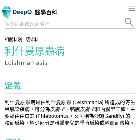
Tog
醫學百科
nav
搜尋症狀或疾病名稱
相關科別 :
感染科
利什曼原蟲病
Leishmaniasis
定義
利什曼原蟲病是由利什曼原蟲 (Leishmania) 所造成的寄生
蟲感染疾病，可分為皮膚型、黏膜皮膚型和內臟型三種，主
要藉由由白蛉 (Phlebotomus，又可稱為沙蠅 Sandfly) 的叮
咬而感染，極少部分是母體胎兒的垂直感染或輸血而傳染。