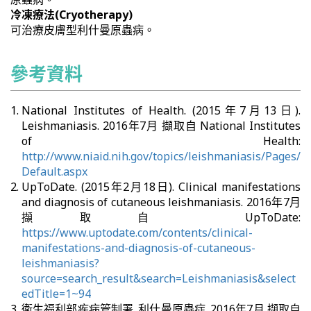
冷凍療法(Cryotherapy)
可治療皮膚型利什曼原蟲病。
參考資料
National Institutes of Health. (2015年7月13日).
Leishmaniasis. 2016年7月 擷取自 National Institutes
of Health:
http://www.niaid.nih.gov/topics/leishmaniasis/Pages/
Default.aspx
UpToDate. (2015年2月18日). Clinical manifestations
and diagnosis of cutaneous leishmaniasis. 2016年7月
擷取自 UpToDate:
https://www.uptodate.com/contents/clinical-
manifestations-and-diagnosis-of-cutaneous-
leishmaniasis?
source=search_result&search=Leishmaniasis&select
edTitle=1~94
衛生福利部疾病管制署. 利什曼原蟲症. 2016年7月 擷取自