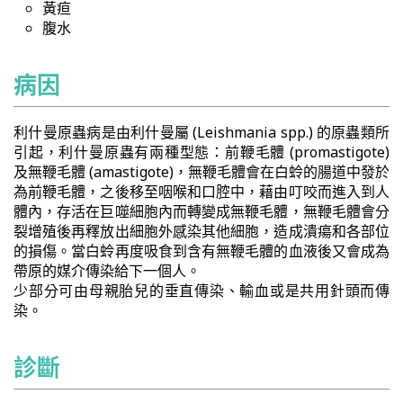
黃疸
腹水
病因
利什曼原蟲病是由利什曼屬 (Leishmania spp.) 的原蟲類所
引起，利什曼原蟲有兩種型態：前鞭毛體 (promastigote)
及無鞭毛體 (amastigote)，無鞭毛體會在白蛉的腸道中發於
為前鞭毛體，之後移至咽喉和口腔中，藉由叮咬而進入到人
體內，存活在巨噬細胞內而轉變成無鞭毛體，無鞭毛體會分
裂增殖後再釋放出細胞外感染其他細胞，造成潰瘍和各部位
的損傷。當白蛉再度吸食到含有無鞭毛體的血液後又會成為
帶原的媒介傳染給下一個人。
少部分可由母親胎兒的垂直傳染、輸血或是共用針頭而傳
染。
診斷