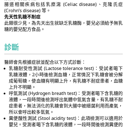
腸道相關疾病包括乳糜瀉 (Celiac disease)、克隆氏症
(Crohn’s disease) 等。
先天性乳糖不耐症
此類很少見，為先天出生就缺乏乳糖酶，嬰兒必須給予無乳
糖的嬰兒配方食品。
診斷
醫師會先根據症狀並配合以下方式診斷：
乳糖耐受性測試 (Lactose tolerance test)：受試者喝下
乳糖液體，2小時後檢測血糖，正常情況下乳糖會被分解
成葡萄糖，使血糖有明顯上升，有乳糖不耐症患者，血糖
上升不明顯。
呼氫測試 (Hydrogen breath test)：受測者喝下含乳糖的
液體，一段時間後檢測呼出氣體中氫氣含量，有乳糖不耐
症患者，無法消化的乳糖會到大腸中被細菌利用而產氣，
所以會呼出較多氫氣。
糞便酸性測試 (Stool acidity test)：此項檢測可以適用於
嬰兒。受測者喝下含乳糖的液體，一段時間後檢測糞便的