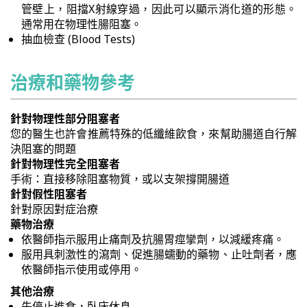
管壁上，阻擋X射線穿過，因此可以顯示消化道的形態。
通常用在物理性腸阻塞。
抽血檢查 (Blood Tests)
治療和藥物參考
針對物理性部分阻塞者
您的醫生也許會推薦特殊的低纖維飲食，來幫助腸道自行解
決阻塞的問題
針對物理性完全阻塞者
手術：直接移除阻塞物質，或以支架撐開腸道
針對假性阻塞者
針對原因對症治療
藥物治療
依醫師指示服用止痛劑及抗腸胃痙攣劑，以減緩疼痛。
服用具刺激性的瀉劑、促進腸蠕動的藥物、止吐劑者，應
依醫師指示使用或停用。
其他治療
先停止進食，臥床休息