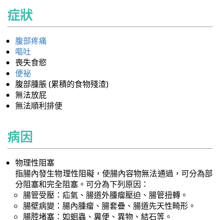
症狀
腹部疼痛
嘔吐
喪失食慾
便祕
腹部腫脹 (累積的食物殘渣)
無法放屁
無法順利排便
病因
物理性阻塞
指腸內發生物理性阻礙，使腸內容物無法通過，可分為部
分阻塞和完全阻塞。可分為下列原因：
腸管受壓：疝氣、腸道外腫瘤壓迫、腸管扭轉。
腸壁病變：腸內腫瘤、腸套疊、腸道先天性畸形。
腸腔堵塞：如蛔蟲、糞便、異物、結石等。