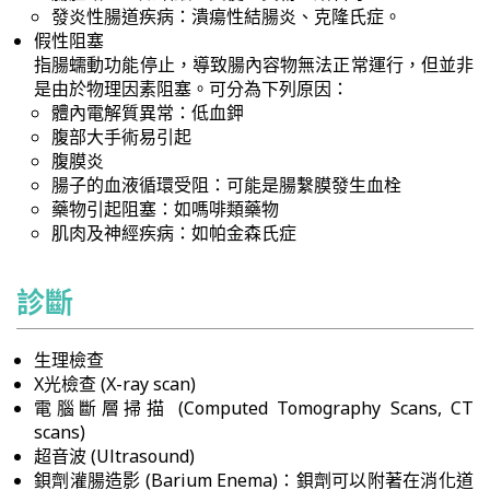
發炎性腸道疾病：潰瘍性結腸炎、克隆氏症。
假性阻塞
指腸蠕動功能停止，導致腸內容物無法正常運行，但並非
是由於物理因素阻塞。可分為下列原因：
體內電解質異常：低血鉀
腹部大手術易引起
腹膜炎
腸子的血液循環受阻：可能是腸繫膜發生血栓
藥物引起阻塞：如嗎啡類藥物
肌肉及神經疾病：如帕金森氏症
診斷
生理檢查
X光檢查 (X-ray scan)
電腦斷層掃描 (Computed Tomography Scans, CT
scans)
超音波 (Ultrasound)
鋇劑灌腸造影 (Barium Enema)：鋇劑可以附著在消化道