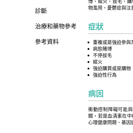
博、縱火、拔毛、購
物濫用、憂鬱症與注
診斷
症狀
治療和藥物參考
參考資料
重複或是強迫參與
病態賭博
不停拔毛
縱火
強迫購買或是購物
強迫性行為
病因
衝動控制障礙可能與
關，若是血清素在中
心理健康問題、基因