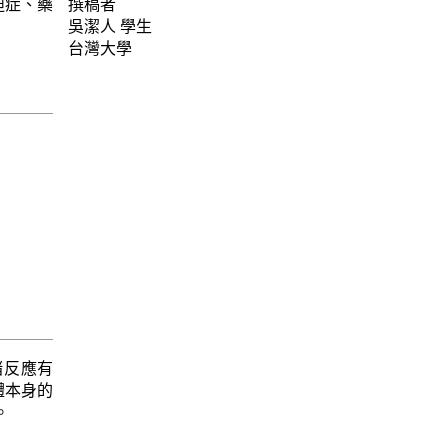
迫症、藥
撰稿者
吳潔人
學生
台灣大學
緒反應有
體本身的
。