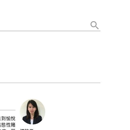
達到愉悅
病態性賭