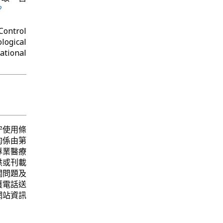
?
Control
logical
tional
守使用條
均係由第
專業醫療
供或刊載
關問題及
護電話送
網站資訊