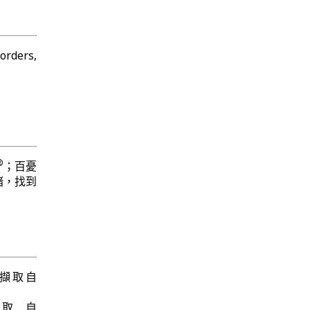
rders,
®
；百憂
緒，找到
5日 擷取自
 擷取自