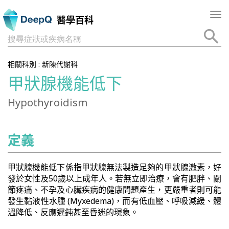
Tog
醫學百科
nav
搜尋症狀或疾病名稱
相關科別 :
新陳代謝科
甲狀腺機能低下
Hypothyroidism
定義
甲狀腺機能低下係指甲狀腺無法製造足夠的甲狀腺激素，好
發於女性及50歲以上成年人。若無立即治療，會有肥胖、關
節疼痛、不孕及心臟疾病的健康問題產生，更嚴重者則可能
發生黏液性水腫 (Myxedema)，而有低血壓、呼吸減緩、體
溫降低、反應遲鈍甚至昏迷的現象。