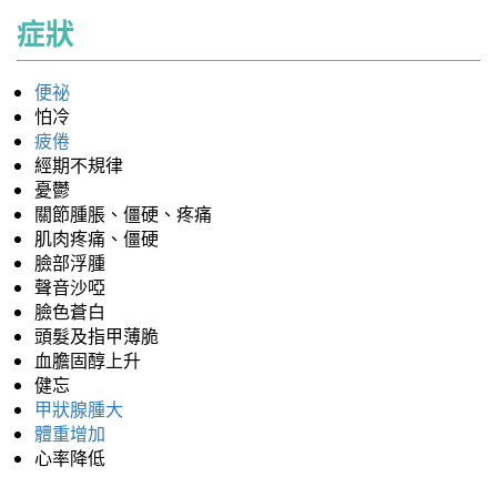
症狀
便祕
怕冷
疲倦
經期不規律
憂鬱
關節腫脹、僵硬、疼痛
肌肉疼痛、僵硬
臉部浮腫
聲音沙啞
臉色蒼白
頭髮及指甲薄脆
血膽固醇上升
健忘
甲狀腺腫大
體重增加
心率降低