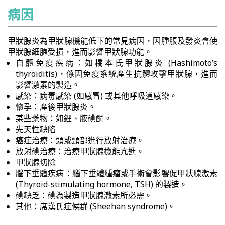
病因
甲狀腺炎為甲狀腺機能低下的常見病因，因腫脹及發炎會使
甲狀腺細胞受損，進而影響甲狀腺功能。
自體免疫疾病：如橋本氏甲狀腺炎 (Hashimoto’s
thyroiditis)，係因免疫系統產生抗體攻擊甲狀腺，進而
影響激素的製造。
感染：病毒感染 (如感冒) 或其他呼吸道感染。
懷孕：產後甲狀腺炎。
某些藥物：如鋰、胺碘酮。
先天性缺陷
癌症治療：頭或頸部進行放射治療。
放射碘治療：治療甲狀腺機能亢進。
甲狀腺切除
腦下垂體疾病：腦下垂體腫瘤或手術會影響促甲狀腺激素
(Thyroid-stimulating hormone, TSH) 的製造。
碘缺乏：碘為製造甲狀腺激素所必需。
其他：席漢氏症候群 (Sheehan syndrome)。