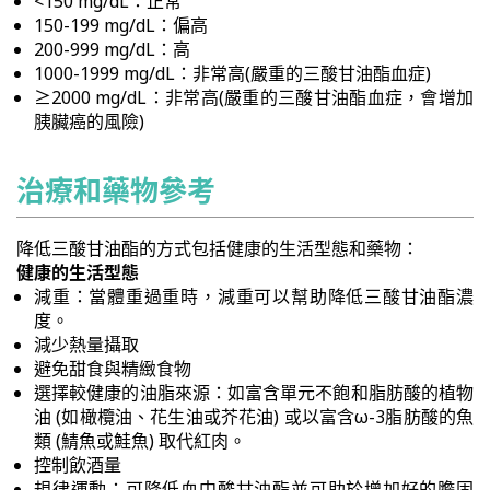
<150 mg/dL：正常
150-199 mg/dL：偏高
200-999 mg/dL：高
1000-1999 mg/dL：非常高(嚴重的三酸甘油酯血症)
≥2000 mg/dL：非常高(嚴重的三酸甘油酯血症，會增加
胰臟癌的風險)
治療和藥物參考
降低三酸甘油酯的方式包括健康的生活型態和藥物：
健康的生活型態
減重：當體重過重時，減重可以幫助降低三酸甘油酯濃
度。
減少熱量攝取
避免甜食與精緻食物
選擇較健康的油脂來源：如富含單元不飽和脂肪酸的植物
油 (如橄欖油、花生油或芥花油) 或以富含ω-3脂肪酸的魚
類 (鯖魚或鮭魚) 取代紅肉。
控制飲酒量
規律運動：可降低血中酸甘油酯並可助於增加好的膽固