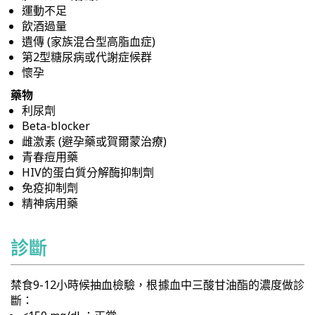
運動不足
飲酒過量
遺傳 (家族混合型高脂血症)
第2型糖尿病或代謝症候群
懷孕
藥物
利尿劑
Beta-blocker
雌激素 (避孕藥或賀爾蒙治療)
青春痘用藥
HIV的蛋白質分解酶抑制劑
免疫抑制劑
精神病用藥
診斷
禁食9-12小時候抽血檢驗，根據血中三酸甘油酯的濃度做診
斷：