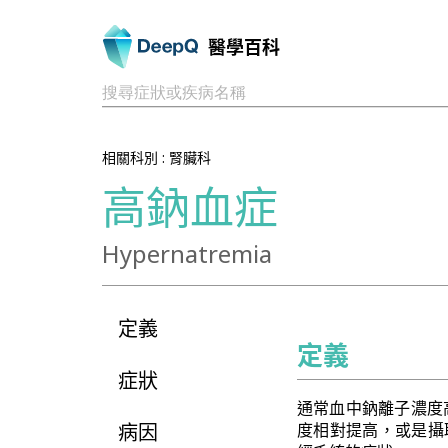
醫學百科
搜尋症狀或疾病名稱
相關科別 :
腎臟科
高鈉血症
Hypernatremia
定義
定義
症狀
通常血中鈉離子濃度高
病因
度相對提高，或是攝