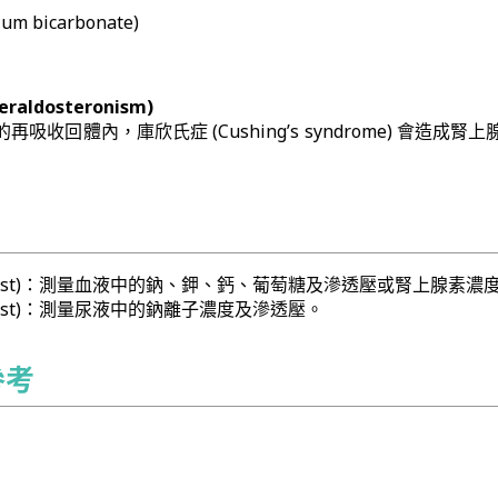
 bicarbonate)
ldosteronism)
收回體內，庫欣氏症 (Cushing’s syndrome) 會造成腎
d test)：測量血液中的鈉、鉀、鈣、葡萄糖及滲透壓或腎上腺素濃
e test)：測量尿液中的鈉離子濃度及滲透壓。
參考