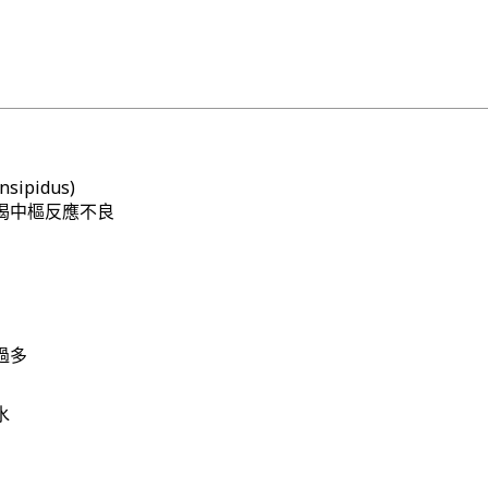
nsipidus)
渴中樞反應不良
過多
水