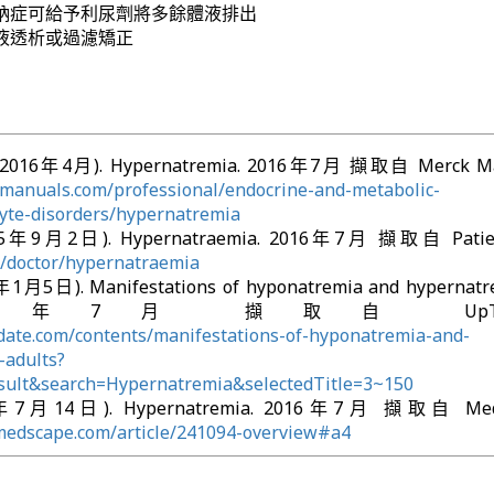
鈉症可給予利尿劑將多餘體液排出
液透析或過濾矯正
 (2016年4月). Hypernatremia. 2016年7月 擷取自 Merck Ma
manuals.com/professional/endocrine-and-metabolic-
lyte-disorders/hypernatremia
(2015年9月2日). Hypernatraemia. 2016年7月 擷取自 Patien
fo/doctor/hypernatraemia
年1月5日). Manifestations of hyponatremia and hypernatr
. 2016年7月 擷取自 UpToDa
date.com/contents/manifestations-of-hyponatremia-and-
-adults?
sult&search=Hypernatremia&selectedTitle=3~150
6年7月14日). Hypernatremia. 2016年7月 擷取自 Meds
.medscape.com/article/241094-overview#a4