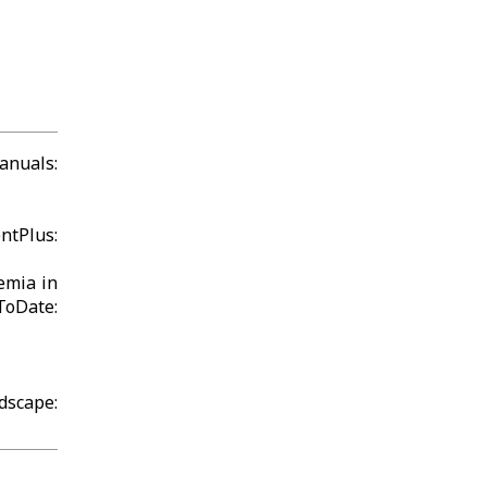
nuals:
tPlus:
emia in
te:
cape: