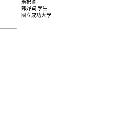
撰稿者
鄭妤貞
學生
國立成功大學