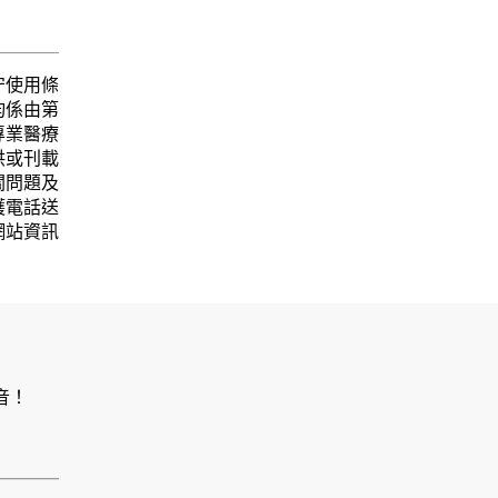
守使用條
均係由第
專業醫療
供或刊載
關問題及
護電話送
網站資訊
音！