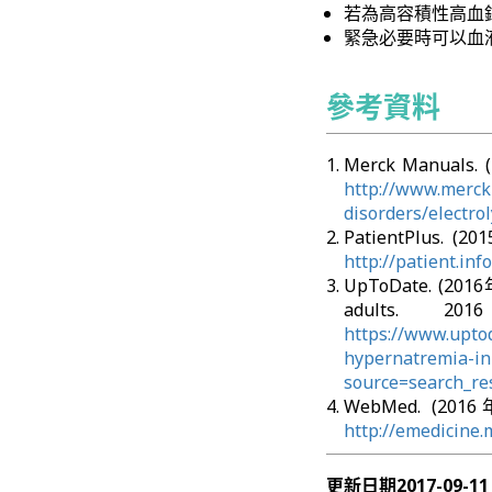
若為高容積性高血
緊急必要時可以血
參考資料
Merck Manuals.
http://www.merck
disorders/electro
PatientPlus. 
http://patient.in
UpToDate. (2016
adults
https://www.upto
hypernatremia-in
source=search_re
WebMed. (201
http://emedicine
更新日期
2017-09-11