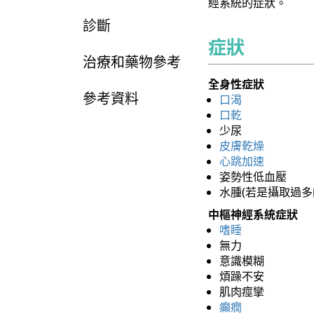
經系統的症狀。
診斷
症狀
治療和藥物參考
全身性症狀
參考資料
口渴
口乾
少尿
皮膚乾燥
心跳加速
姿勢性低血壓
水腫(若是攝取過多
中樞神經系統症狀
嗜睡
無力
意識模糊
煩躁不安
肌肉痙攣
癲癇