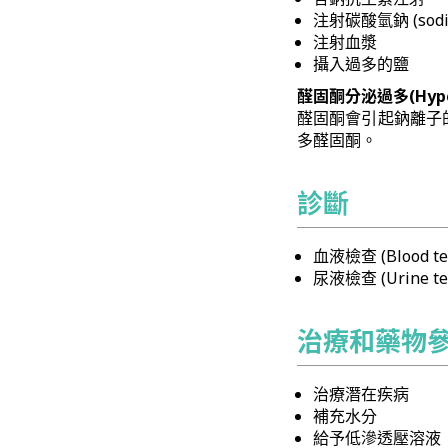
注射碳酸氫鈉 (sodium
注射血漿
攝入過多的鹽
醛固酮分泌過多(Hypera
醛固酮會引起鈉離子的再吸
多醛固酮。
診斷
血液檢查 (Bloo
尿液檢查 (Urin
治療和藥物
治療潛在疾病
補充水分
給予低滲透壓溶液