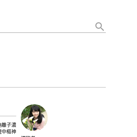
鈉離子濃
現中樞神