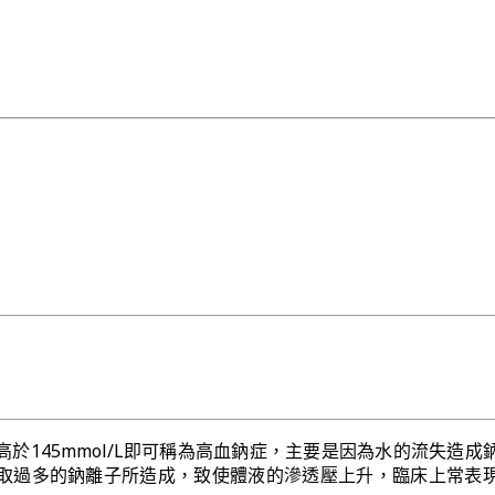
於145mmol/L即可稱為高血鈉症，主要是因為水的流失造成
取過多的鈉離子所造成，致使體液的滲透壓上升，臨床上常表