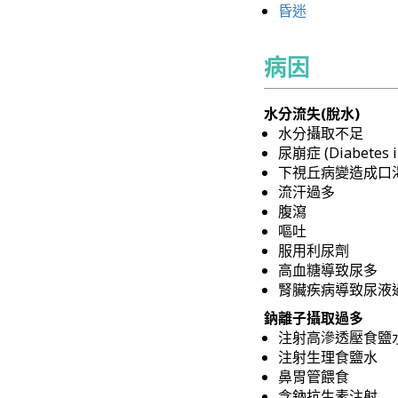
昏迷
病因
水分流失(脫水)
水分攝取不足
尿崩症 (Diabetes i
下視丘病變造成口
流汗過多
腹瀉
嘔吐
服用利尿劑
高血糖導致尿多
腎臟疾病導致尿液
鈉離子攝取過多
注射高滲透壓食鹽
注射生理食鹽水
鼻胃管餵食
含鈉抗生素注射