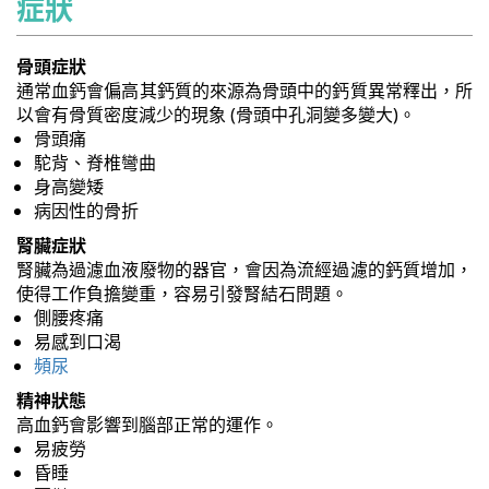
症狀
骨頭症狀
通常血鈣會偏高其鈣質的來源為骨頭中的鈣質異常釋出，所
以會有骨質密度減少的現象 (骨頭中孔洞變多變大)。
骨頭痛
駝背、脊椎彎曲
身高變矮
病因性的骨折
腎臟症狀
腎臟為過濾血液廢物的器官，會因為流經過濾的鈣質增加，
使得工作負擔變重，容易引發腎結石問題。
側腰疼痛
易感到口渴
頻尿
精神狀態
高血鈣會影響到腦部正常的運作。
易疲勞
昏睡