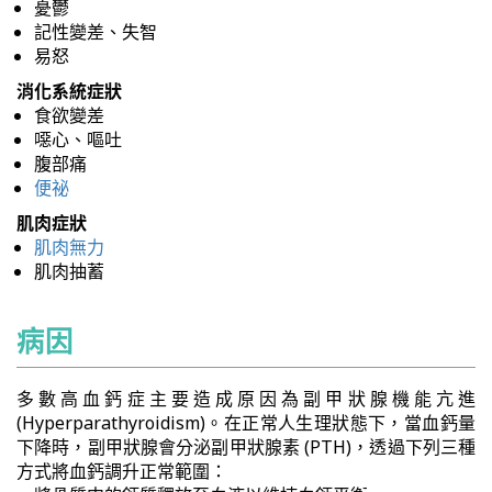
憂鬱
記性變差、失智
易怒
消化系統症狀
食欲變差
噁心、嘔吐
腹部痛
便祕
肌肉症狀
肌肉無力
肌肉抽蓄
病因
多數高血鈣症主要造成原因為副甲狀腺機能亢進
(Hyperparathyroidism)。在正常人生理狀態下，當血鈣量
下降時，副甲狀腺會分泌副甲狀腺素 (PTH)，透過下列三種
方式將血鈣調升正常範圍：