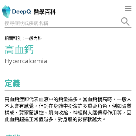
Tog
醫學百科
nav
搜尋症狀或疾病名稱
相關科別 :
一般內科
高血鈣
Hypercalcemia
定義
高血鈣症即代表血液中的鈣量過多。當血鈣稍高時，一般人
不太會有感覺，但鈣在身體中扮演許多重要角色，例如骨質
構成、賀爾蒙調控、肌肉收縮、神經與大腦傳導作用等，因
此血鈣超過正常值越多，對身體的影響就越大。