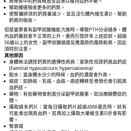
將骨質中的鈣質釋放至血液以維持血鈣平衡。
幫助腸道吸收更多的鈣質。
使腎臟排泄的鈣質量減少，並且活化體內維生素D，幫助
鈣質的吸收。
但是當患者有副甲狀腺機能亢進時，導致PTH分泌過多，體
內血鈣量就會不正常的上升，進而引發許多上述症狀。超過
50歲以上的女性，副甲狀腺過度反應風險的風險較高，因此
須特別注意。
其他原因
身體無法調控鈣質的遺傳性疾病：家族性低尿鈣高血鈣症
(Familial hypocalciuric hypercalcemia)
脫水：當身體水分少的時候，血鈣的濃度會升高。
癌症：如肺癌、乳癌、血癌，癌症轉移至骨頭也會引起高
血鈣症。
藥物：有些藥物會刺激分泌副甲狀腺素，如治療躁鬱症的
鋰。
攝取過多鈣片：當每日攝取鈣片超過2000毫克時，就有
可能會出現高血鈣，若再加上攝取大量維生素D亦會有影
響。
腎衰竭