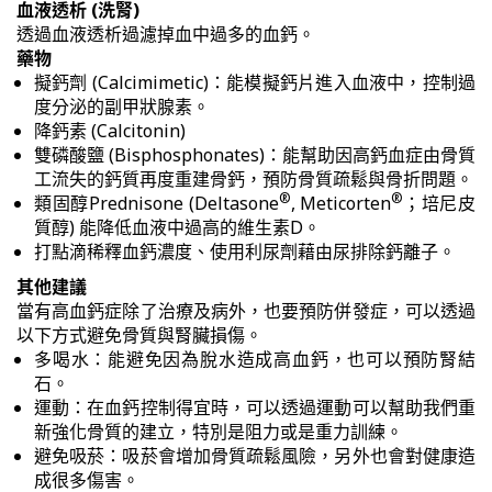
血液透析 (洗腎)
透過血液透析過濾掉血中過多的血鈣。
藥物
擬鈣劑 (Calcimimetic)：能模擬鈣片進入血液中，控制過
度分泌的副甲狀腺素。
降鈣素 (Calcitonin)
雙磷酸鹽 (Bisphosphonates)：能幫助因高鈣血症由骨質
工流失的鈣質再度重建骨鈣，預防骨質疏鬆與骨折問題。
®
®
類固醇Prednisone (Deltasone
, Meticorten
；培尼皮
質醇) 能降低血液中過高的維生素D。
打點滴稀釋血鈣濃度、使用利尿劑藉由尿排除鈣離子。
其他建議
當有高血鈣症除了治療及病外，也要預防併發症，可以透過
以下方式避免骨質與腎臟損傷。
多喝水：能避免因為脫水造成高血鈣，也可以預防腎結
石。
運動：在血鈣控制得宜時，可以透過運動可以幫助我們重
新強化骨質的建立，特別是阻力或是重力訓練。
避免吸菸：吸菸會增加骨質疏鬆風險，另外也會對健康造
成很多傷害。