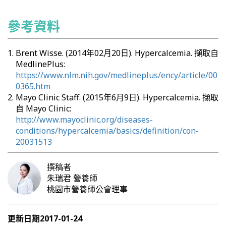
參考資料
Brent Wisse. (2014年02月20日). Hypercalcemia. 擷取自
MedlinePlus:
https://www.nlm.nih.gov/medlineplus/ency/article/00
0365.htm
Mayo Clinic Staff. (2015年6月9日). Hypercalcemia. 擷取
自 Mayo Clinic:
http://www.mayoclinic.org/diseases-
conditions/hypercalcemia/basics/definition/con-
20031513
撰稿者
朱瑞君
營養師
桃園市營養師公會理事
更新日期
2017-01-24