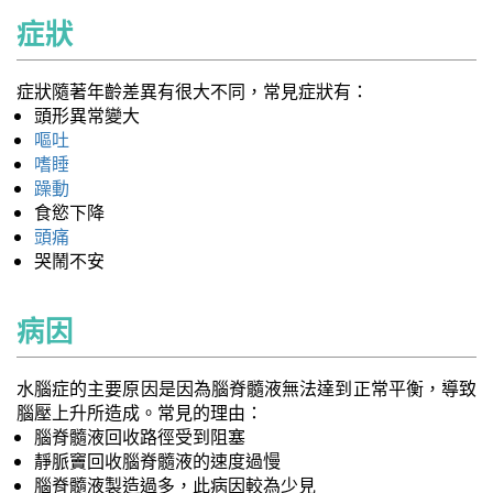
症狀
症狀隨著年齡差異有很大不同，常見症狀有：
頭形異常變大
嘔吐
嗜睡
躁動
食慾下降
頭痛
哭鬧不安
病因
水腦症的主要原因是因為腦脊髓液無法達到正常平衡，導致
腦壓上升所造成。常見的理由：
腦脊髓液回收路徑受到阻塞
靜脈竇回收腦脊髓液的速度過慢
腦脊髓液製造過多，此病因較為少見