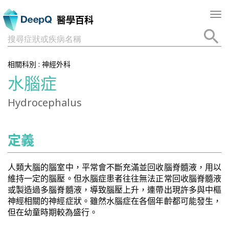
Tog
醫學百科
nav
搜尋症狀或疾病名稱
相關科別 :
神經外科
水腦症
Hydrocephalus
定義
人類大腦的腦室中，平常會不斷充滿並回收腦脊髓液，用以
維持一定的腦壓。但水腦症患者往往無法正常回收腦脊髓液
或製造過多腦脊髓液，導致腦壓上升，連帶出現許多與中樞
神經相關的神經症狀。雖然水腦症在各個年齡都可能發生，
但在幼童時期較為盛行。