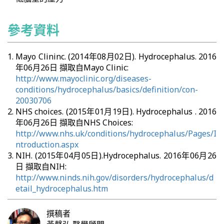
參考資料
Mayo Clininc. (2014年08月02日). Hydrocephalus. 2016
年06月26日 擷取自Mayo Clinic:
http://www.mayoclinic.org/diseases-
conditions/hydrocephalus/basics/definition/con-
20030706
NHS choices. (2015年01月19日). Hydrocephalus . 2016
年06月26日 擷取自NHS Choices:
http://www.nhs.uk/conditions/hydrocephalus/Pages/I
ntroduction.aspx
NIH. (2015年04月05日).Hydrocephalus. 2016年06月26
日 擷取自NIH:
http://www.ninds.nih.gov/disorders/hydrocephalus/d
etail_hydrocephalus.htm
撰稿者