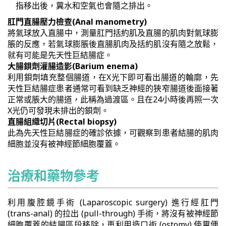
指移出後，糞水和空氣也會隨之排出。
肛門直腸壓力檢查(Anal manometry)
將氣球放入直腸中，測量肛門括約肌及直腸的肌肉對氣球膨
脹的反應，若氣球膨脹後直腸肌肉及括約肌沒有隨之放鬆，
就有可能是先天性巨結腸症。
大腸鋇劑灌腸造影(Barium enema)
利用鋇劑填充整個腸道，在X光下即可看出腸道的輪廓，先
天性巨結腸症患者通常可看到缺乏神經的狹窄腸道後面接著
正常或脹大的腸道，此稱為過渡區。且在24小時後再照一次
X光仍可發現未排出的鋇劑。
直腸組織切片(Rectal biopsy)
此為先天性巨結腸症的確診依據，可觀察到患者結腸的肌肉
細胞並沒有被神經節細胞覆蓋。
治療和藥物參考
利用腹腔鏡手術 (Laparoscopic surgery) 進行經肛門
(trans-anal) 的拉出 (pull-through) 手術，將沒有被神經節
細胞覆蓋的結腸區段移除，再利用造口術 (ostomy) 使糞便