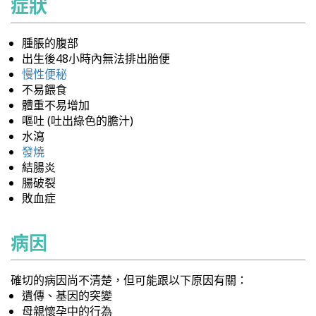
症狀
腫脹的腹部
出生後48小時內無法排出胎便
慢性便秘
不易餵食
體重不易增加
嘔吐 (吐出綠色的膽汁)
水瀉
發燒
結腸炎
腸破裂
敗血症
病因
確切的病因尚不清楚，但可能跟以下原因有關：
遺傳、基因的突變
母親懷孕中的行為