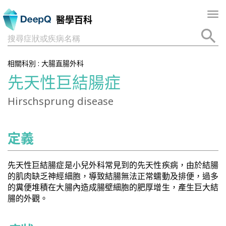
Tog
醫學百科
nav
搜尋症狀或疾病名稱
相關科別 :
大腸直腸外科
先天性巨結腸症
Hirschsprung disease
定義
先天性巨結腸症是小兒外科常見到的先天性疾病，由於結腸
的肌肉缺乏神經細胞，導致結腸無法正常蠕動及排便，過多
的糞便堆積在大腸內造成腸壁細胞的肥厚增生，產生巨大結
腸的外觀。