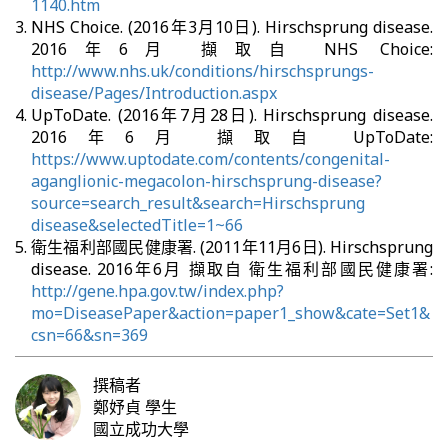
1140.htm
NHS Choice. (2016年3月10日). Hirschsprung disease.
2016年6月 擷取自 NHS Choice:
http://www.nhs.uk/conditions/hirschsprungs-
disease/Pages/Introduction.aspx
UpToDate. (2016年7月28日). Hirschsprung disease.
2016年6月 擷取自 UpToDate:
https://www.uptodate.com/contents/congenital-
aganglionic-megacolon-hirschsprung-disease?
source=search_result&search=Hirschsprung
disease&selectedTitle=1~66
衛生福利部國民健康署. (2011年11月6日). Hirschsprung
disease. 2016年6月 擷取自 衛生福利部國民健康署:
http://gene.hpa.gov.tw/index.php?
mo=DiseasePaper&action=paper1_show&cate=Set1&
csn=66&sn=369
撰稿者
鄭妤貞
學生
國立成功大學