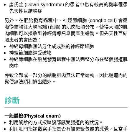
唐氏症 (Down syndrome) 的患者中也有較高的機率罹患
先天性巨結腸症
另外，在胚胎發育過程中，神經節細胞 (ganglia cell) 會逐
漸從結腸往大腸尾端 (直腸) 的肌肉細胞分布，使得大腸的肌
肉細胞可以接收到神經傳導訊息而產生蠕動。但先天性巨結
腸患者的會因為：
神經母細胞無法分化成成熟的神經節細胞
神經節細胞遭受破壞
神經節細胞在胎兒發育過程中無法完整分布在整個腸道肌
肉中
導致全部或一部分的結腸肌肉無法正常蠕動，因此腸道內的
糞便無法順利排出體外。
診斷
一般體檢(Physical exam)
利用觸診的方式按壓腹部感受腸道內的狀況。
利用肛門指診觀察手指是否有被緊緊包覆的感覺，且當手