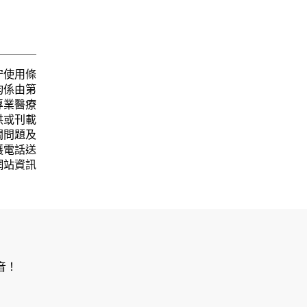
守使用條
均係由第
專業醫療
供或刊載
關問題及
護電話送
網站資訊
音！