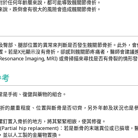
對於任何年齡層來說，都可能導致髖關節骨折。
來說，跌倒會有很大的風險會造成髖關節骨折。
及臀部、腿部位置的異常來判斷是否發生髖關節骨折。此外，會
置。若是X光顯示沒有骨折，卻感到髖關節疼痛者，醫師會建議
c Resonance Imaging, MRI) 或骨掃描來尋找是否有骨裂的情形
參考
常是手術、復健與藥物的組合。
折的嚴重程度、位置與斷骨是否切齊，另外年齡及狀況也是
螺釘置入骨折的地方，將其緊緊相嵌，使其修復。
artial hip replacement)：若是斷骨的末端異位或已損壞
，並以人工製的金屬物置換。