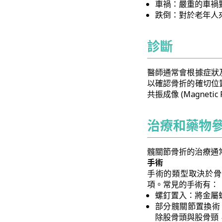
車禍：嚴重的車禍
跌倒：對於老年人
診斷
醫師通常會根據症狀
以確認骨折的確切位
共振成像 (Magneti
治療和藥物
髖關節骨折的治療通
手術
手術的類型取決於骨
項。常見的手術有：
螺釘置入：將金屬
部分髖關節置換術 (P
除股骨頭與股骨頸