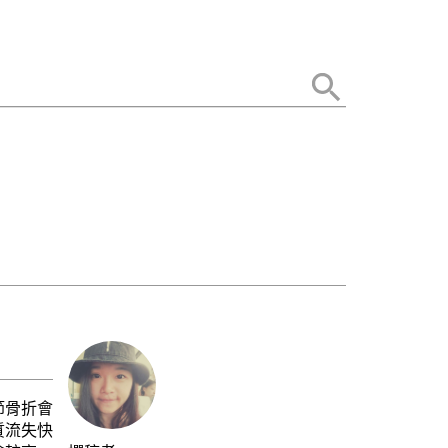
節骨折會
質流失快