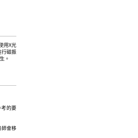
使用X光
進行磁振
發生。
參考的要
，醫師會移