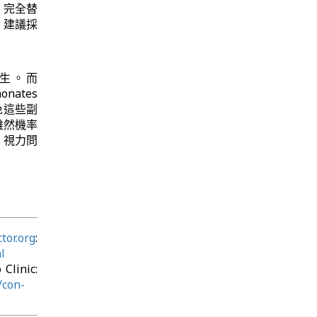
) 完全替
，建議採
生。而
nates
免這些副
雖然機率
脹、視力問
tor.org
:
l
linic:
/con-