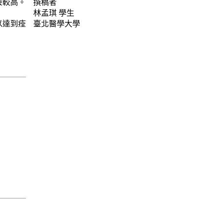
險較高。
撰稿者
林孟琪
學生
以達到痊
臺北醫學大學