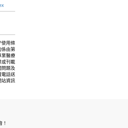
ex
守使用條
均係由第
專業醫療
供或刊載
關問題及
護電話送
網站資訊
音！