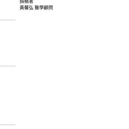
撰稿者
黃馨弘
醫學顧問