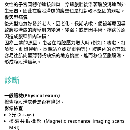
女性的子宮圓韌帶連接卵巢，穿過腹腔後沿著腹股溝連到外
生殖器，因此在腹股溝處的腹壁也是相對較不堅固的弱點。
後天型疝氣
後天型疝氣好發於老人，因老化、長期咳嗽、便祕等原因導
致腹股溝處的腹壁肌肉變薄、變弱；或是因手術、疾病等原
因造成腹壁肌肉缺損。
因為上述的原因，患者在腹腔壓力增大時 (例如：咳嗽、打
噴嚏、劇烈運動、長期站立或提重物等)，腹腔內的器官就
容易往肌肉壁薄弱或缺損的地方擠壓，進而移位至腹股溝，
形成腹股溝疝氣。
診斷
一般體檢(Physical exam)
檢查腹股溝處看是否有隆起。
影像檢查
X光 (X-rays)
核磁共振攝影 (Magnetic resonance imaging scans,
MRI)