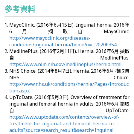
參考資料
MayoClinic. (2016年6月15日). Inguinal hernia. 2016年
6月 擷取自 MayoClinic:
http://www.mayoclinic.org/diseases-
conditions/inguinal-hernia/home/ovc-20206354
MedlinePlus. (2016年2月11日). Hernia. 2016年6月 擷取
自 MedlinePlus:
https://www.nlm.nih.gov/medlineplus/hernia.html
NHS Choice. (2014年8月7日). Hernia. 2016年6月 擷取自
NHS Choice:
http://www.nhs.uk/conditions/hernia/Pages/Introduc
tion.aspx
UpToDate. (2016年5月3日). Overview of treatment for
inguinal and femoral hernia in adults. 2016年6月 擷取
自 UpToDate:
https://www.uptodate.com/contents/overview-of-
treatment-for-inguinal-and-femoral-hernia-in-
adults?source=search_result&search=Inguinal