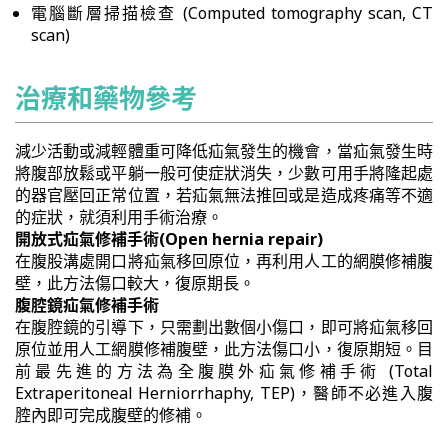
電腦斷層掃描檢查 (Computed tomography scan, CT
scan)
治療和藥物參考
減少活動或減輕體重可降低疝氣發生的機會，當疝氣發生時
將腹部放鬆或平躺一般可使症狀消失，少數可用手將隆起處
的器官壓回正常位置，若疝氣無法推回或是造成疼痛等不適
的症狀，就須利用手術治療。
開放式疝氣修補手術(Open hernia repair)
在腹股溝處開口將疝氣移回原位，再利用人工的網膜修補腹
壁，此方法傷口較大，復原期長。
腹腔鏡疝氣修補手術
在腹腔鏡的引導下，只需劃出數個小傷口，即可將疝氣移回
原位並用人工網膜修補腹壁，此方法傷口小，復原期短。目
前最先進的方法為全腹膜外疝氣修補手術 (Total
Extraperitoneal Herniorrhaphy, TEP)，醫師不必進入腹
腔內即可完成腹壁的修補。