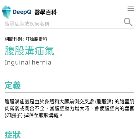
Tog
醫學百科
nav
搜尋症狀或疾病名稱
相關科別 :
肝膽腸胃科
腹股溝疝氣
Inguinal hernia
定義
腹股溝疝氣是由於身體和大腿前側交叉處 (腹股溝) 的腹壁肌
肉薄弱或閉合不全，當腹腔壓力增大時，會使腹腔內的器官
(如腸子) 掉落至腹股溝處。
症狀