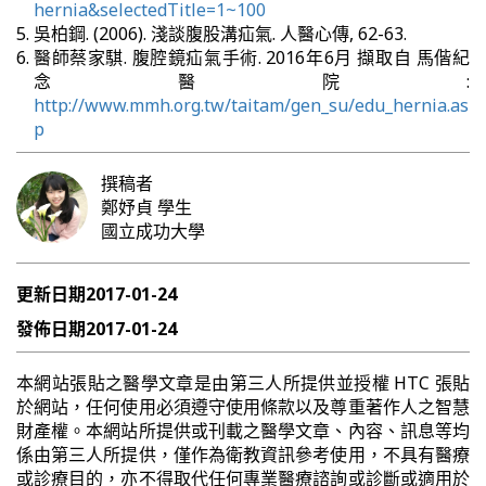
hernia&selectedTitle=1~100
吳柏鋼. (2006). 淺談腹股溝疝氣. 人醫心傳, 62-63.
醫師蔡家騏. 腹腔鏡疝氣手術. 2016年6月 擷取自 馬偕紀
念醫院:
http://www.mmh.org.tw/taitam/gen_su/edu_hernia.as
p
撰稿者
鄭妤貞
學生
國立成功大學
更新日期
2017-01-24
發佈日期
2017-01-24
本網站張貼之醫學文章是由第三人所提供並授權 HTC 張貼
於網站，任何使用必須遵守使用條款以及尊重著作人之智慧
財產權。本網站所提供或刊載之醫學文章、內容、訊息等均
係由第三人所提供，僅作為衛教資訊參考使用，不具有醫療
或診療目的，亦不得取代任何專業醫療諮詢或診斷或適用於