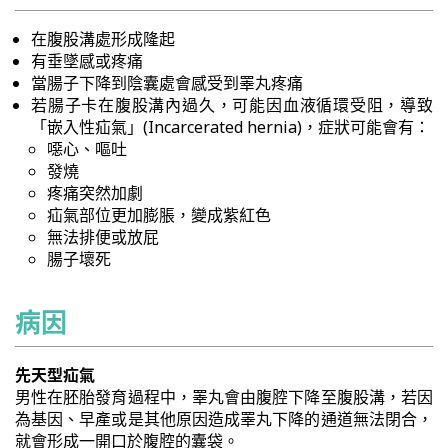
在腹股溝處形成隆起
有垂墜感或疼痛
當腸子下降到陰囊處會感受到睪丸疼痛
若腸子卡在腹股溝內過久，可能因血液循環受阻，導致
「嵌入性疝氣」(Incarcerated hernia)，症狀可能會有：
噁心、嘔吐
發燒
疼痛突然加劇
疝氣部位更加膨脹，變成紫紅色
無法排便或放屁
腸子壞死
病因
先天型疝氣
男性在胚胎發育過程中，睪丸會由腹腔下降至腹股溝，若因
為基因、早產或是其他原因造成睪丸下降的通道無法閉合，
就會形成一開口於腹腔的囊袋。