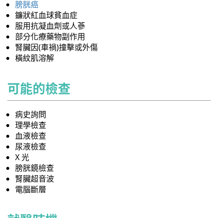
膀胱癌
鐮狀紅血球貧血症
服用抗凝血劑或人蔘
部分化療藥物副作用
腎臟因(車禍)撞擊或外傷
橫紋肌溶解
可能的檢查
病史詢問
理學檢查
血液檢查
尿液檢查
X 光
膀胱鏡檢查
腎臟超音波
電腦斷層