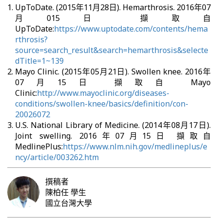
UpToDate. (2015年11月28日). Hemarthrosis. 2016年07
月015日 擷取自
UpToDate:
https://www.uptodate.com/contents/hema
rthrosis?
source=search_result&search=hemarthrosis&selecte
dTitle=1~139
Mayo Clinic. (2015年05月21日). Swollen knee. 2016年
07月15日 擷取自 Mayo
Clinic:
http://www.mayoclinic.org/diseases-
conditions/swollen-knee/basics/definition/con-
20026072
U.S. National Library of Medicine. (2014年08月17日).
Joint swelling. 2016年07月15日 擷取自
MedlinePlus:
https://www.nlm.nih.gov/medlineplus/e
ncy/article/003262.htm
撰稿者
陳柏任
學生
國立台灣大學