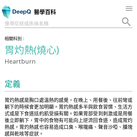
Tog
醫學百科
nav
搜尋症狀或疾病名稱
相關科別 :
胃灼熱(燒心)
Heartburn
定義
胃灼熱感是胸口處溫熱的感覺，在晚上、用餐後、往前彎或
躺下的時候會更加明顯。胃灼熱感多半與飲食習慣、生活方
式或是下食道括約肌受損有關。如果胃部受到刺激或是用餐
後立即躺下，胃中的食物有可能向上逆流回食道，造成胃灼
熱感。胃灼熱感也容易造成口臭、喉嚨痛、聲音沙啞、腫塊
感與乾咳等症狀。