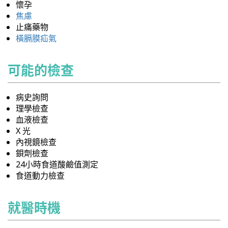
懷孕
焦慮
止痛藥物
橫膈膜疝氣
可能的檢查
病史詢問
理學檢查
血液檢查
X 光
內視鏡檢查
鋇劑檢查
24小時食道酸鹼值測定
食道動力檢查
就醫時機