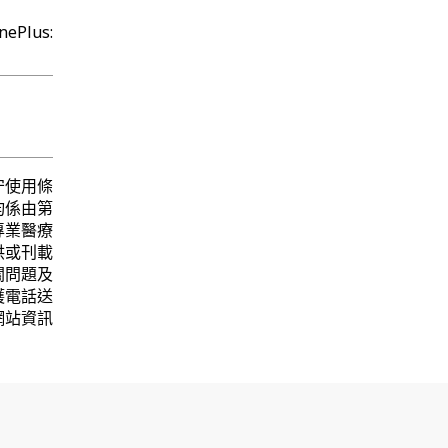
Plus:
守使用條
均係由第
專業醫療
供或刊載
關問題及
護電話送
網站資訊