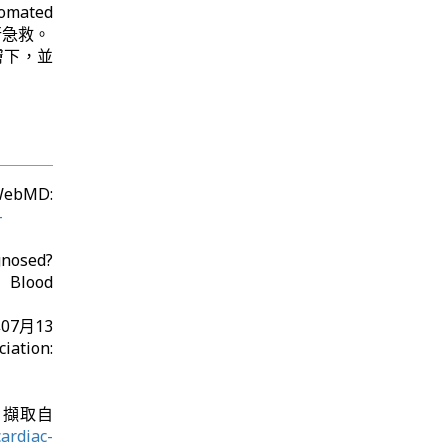
omated
進行急救。
入皮膚下，並
WebMD:
-
gnosed?
lood
年07月13
on:
3日 擷取自
ardiac-