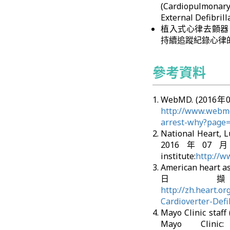
(Cardiopulmon
External Def
植入式心律去顫器 (imp
持續追蹤紀錄心律
參考資料
WebMD. (2016年0
http://www.webmd
arrest-why?page
National Heart, L
2016年07月1
institute:
http://w
American hear
日 擷取自 
http://zh.heart.
Cardioverter-Def
Mayo Clinic sta
Mayo Clini