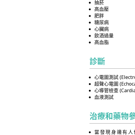
抽菸
高血壓
肥胖
糖尿病
心臟病
飲酒過量
高血脂
診斷
心電圖測試 (Electroc
超聲心電圖 (Echocar
心導管檢查 (Cardiac 
血液測試
治療和藥物
當發現身邊有人