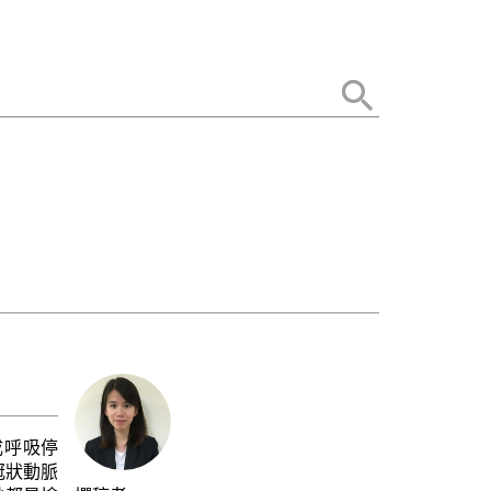
成呼吸停
冠狀動脈