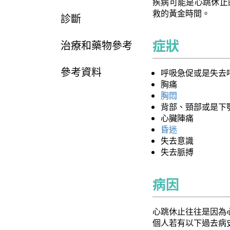
疾病可能是心跳休止
救的黃金時間。
診斷
症狀
治療和藥物參考
參考資料
呼吸急促或是失去
胸痛
胸悶
背部、頸部或是下
心臟陣痛
昏迷
失去意識
失去脈搏
病因
心跳休止往往是因為
個人若有以下過去病