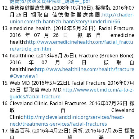
健衛教/狄魁文氏症候群 _媽媽手_.pdf
佳德復健醫療集團. (2008年10月16日). 板機指. 2016年07
月26日 擷取自 佳德復健醫療集團:
http://chader-
union.com/zh-hant/zh-hant/story/lunderlini/66
emedicine health. (2016年5月26日). Facial Fracture.
2016年07月26日 擷取自 emedicine
health:
http://www.emedicinehealth.com/facial_fractu
re/article_em.htm
healthline. (2013年8月26日). Fracture (Broken Bone).
2016年07月26日 擷取自
healthline:
http://www.healthline.com/health/fracture
#Overview1
Web MD. (2016年5月22日). Facial Fracture. 2016年07月
26日 擷取自Web MD:
http://www.webmd.com/a-to-z-
guides/facial-fracture
Cleveland Clinic. Facial Fractures. 2016年07月26日 擷
取自Cleveland
Clinic:
http://my.clevelandclinic.org/services/head-
neck/treatments-services/facial-fractures
維基百科. (2016年4月23日). 骨折. 2016年07月26日 擷取
自 維基百