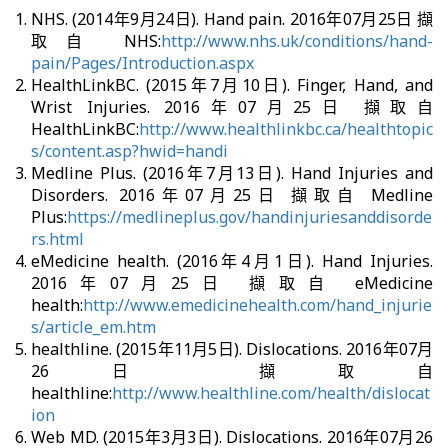
NHS. (2014年9月24日). Hand pain. 2016年07月25日 擷
取自 NHS:
http://www.nhs.uk/conditions/hand-
pain/Pages/Introduction.aspx
HealthLinkBC. (2015年7月10日). Finger, Hand, and
Wrist Injuries. 2016年07月25日 擷取自
HealthLinkBC:
http://www.healthlinkbc.ca/healthtopic
s/content.asp?hwid=handi
Medline Plus. (2016年7月13日). Hand Injuries and
Disorders. 2016年07月25日 擷取自 Medline
Plus:
https://medlineplus.gov/handinjuriesanddisorde
rs.html
eMedicine health. (2016年4月1日). Hand Injuries.
2016年07月25日 擷取自 eMedicine
health:
http://www.emedicinehealth.com/hand_injurie
s/article_em.htm
healthline. (2015年11月5日). Dislocations. 2016年07月
26日 擷取自
healthline:
http://www.healthline.com/health/dislocat
ion
Web MD. (2015年3月3日). Dislocations. 2016年07月26