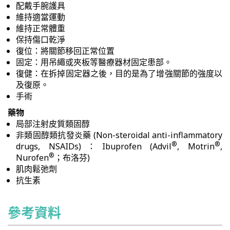
配戴手腕護具
維持適當運動
維持正常體重
保持傷口乾淨
復位：將關節移回正常位置
固定：用吊繩或夾板等醫療器材固定患部。
復健：在拆掉固定器之後，目的是為了增強關節的強度以
及復原。
手術
藥物
局部注射皮質類固醇
非類固醇類抗發炎藥 (Non-steroidal anti-inflammatory
®
®
drugs, NSAIDs)：Ibuprofen (Advil
, Motrin
,
®
Nurofen
；布洛芬)
肌肉鬆弛劑
抗生素
參考資料