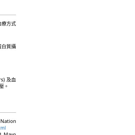
治療方式
蛋白質攝
rs) 及血
血壓。
Nation
tml
自 Mayo