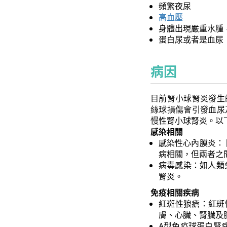
頻繁夜尿
高血壓
身體出現嚴重水腫
蛋白尿或者是血尿
病因
目前腎小球腎炎發生
絲球損傷會引發血尿
慢性腎小球腎炎。以
感染相關
感染性心內膜炎：
病相關，但兩者之
病毒感染：如人類免
腎炎。
免疫相關疾病
紅斑性狼瘡：紅斑
膚、心臟、腎臟及
A型免疫球蛋白腎