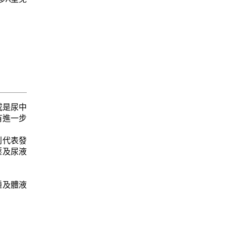
或是尿中
有進一步
則代表發
壓及尿液
腫及體液