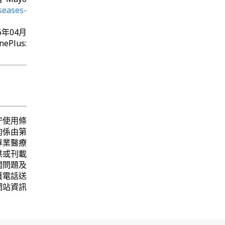
seases-
016年04月
s:
守使用條
均係由第
專業醫療
供或刊載
關問題及
護電話送
網站資訊