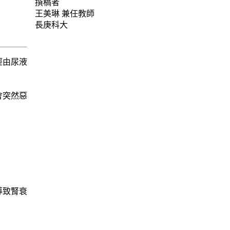
撰稿者
王美琳
兼任教師
長庚科大
經由尿液
會突然惡
導致腎衰