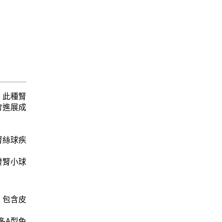
，此種腎
會進展成
腎絲球疾
發腎小球
，包含皮
多A型免