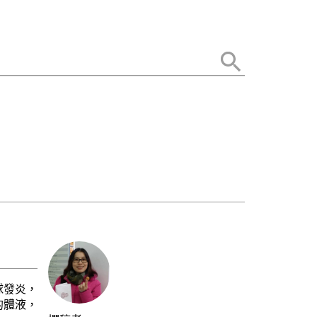
球發炎，
的體液，