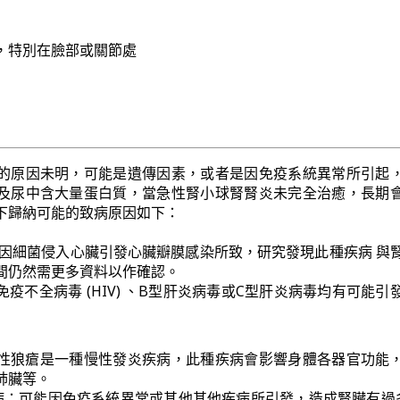
，特別在臉部或關節處
的原因未明，可能是遺傳因素，或者是因免疫系統異常所引起
及尿中含大量蛋白質，當急性腎小球腎腎炎未完全治癒，長期
下歸納可能的致病原因如下：
 因細菌侵入心臟引發心臟瓣膜感染所致，研究發現此種疾病 與
間仍然需更多資料以作確認。
疫不全病毒 (HIV) 、B型肝炎病毒或C型肝炎病毒均有可能引
性狼瘡是一種慢性發炎疾病，此種疾病會影響身體各器官功能
肺臟等。
病：可能因免疫系統異常或其他其他疾病所引發，造成腎臟有過