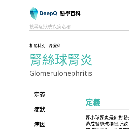
醫學百科
搜尋症狀或疾病名稱
相關科別 :
腎臟科
腎絲球腎炎
Glomerulonephritis
定義
定義
症狀
腎小球腎炎是針對發
病因
造成腎絲球損害所致