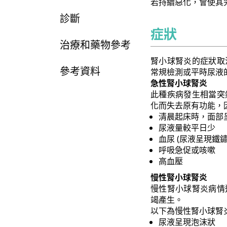
若持續惡化，會使其
診斷
症狀
治療和藥物參考
腎小球腎炎的症狀取
參考資料
常規檢測或平時尿液
急性腎小球腎炎
此種疾病發生相當突
化而失去原有功能，
清晨起床時，面部
尿液量較平日少
血尿 (尿液呈現鐵
呼吸急促或咳嗽
高血壓
慢性腎小球腎炎
慢性腎小球腎炎病情
竭產生。
以下為慢性腎小球腎
尿液呈現泡沫狀