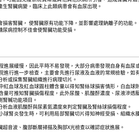
產生腎臟病變，臨床上此類病患會有血尿出現。
會損害腎臟， 使腎臟原有功能下降，並影響處理鈉離子的功能。
糖尿病控制不佳會使腎臟功能受損。
程進展緩慢，因此平時不易發現，大部分病患發現自身有血尿
院進行進一步檢查，主要會先進行尿液及血液的常規檢驗，如
分析或採集腎臟組織進行病理切片。
中紅血球及紅血球圓柱體含量以得知腎絲球損害情形，白血球
含量可推知腎臟損傷程度，此外尿酸、肌酸酐濃度、尿液滲透
測腎贓功能項目。
分析血液肌酸酐與尿素氮濃度來判定腎臟及腎絲球損傷程度。
小球腎炎發生時，可利用局部腎臟切片得知神經受損、組織水
臟超音波、腹部斷層掃描及胸部X光檢查以確認症狀進展。