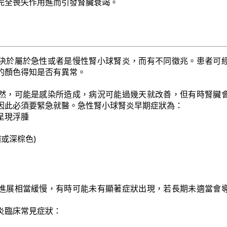
完全喪失作用進而引發腎臟衰竭。
決於屬於急性或者是慢性腎小球腎炎，而有不同徵兆。患者可
的顏色得知是否有異常。
然，可能是感染所造成，病況可能過幾天就改善，但有時腎臟
因此必須要緊急就醫。急性腎小球腎炎早期症狀為：
呈現浮腫
鏽或深棕色)
進展相當緩慢，有時可能未有顯著症狀出現，若長期未適當會
炎臨床常見症狀：