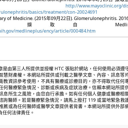
inic:
http://www.mayoclinic.org/di
rulonephritis/basics/treatment/con-20024691
brary of Medicine. (2015年09月22日). Glomerulonephritis. 2
擷取自 MedlinePlu
nih.gov/medlineplus/ency/article/000484.htm
章是由第三人所提供並授權 HTC 張貼於網站，任何使用必須遵
智慧財產權。本網站所提供或刊載之醫學文章、內容、訊息等
衛教資訊參考使用，不具有醫療或診療目的，亦不得取代任何
任何醫療緊急情況、診斷或疾病及症狀治療。信賴本網站所提
訊息所生之風險，由您自行承擔。如有任何個人健康或醫療相
諮詢醫師。若是醫療緊急情況，請馬上撥打 119 或當地緊急救
推薦或為任何醫師或醫學文章提供者背書。本網站所提供外部
負任何法律責任。