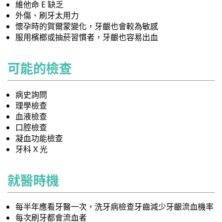
維他命 E 缺乏
外傷、刷牙太用力
懷孕時的賀爾蒙變化，牙齦也會較為敏感
服用檳榔或抽菸習慣者，牙齦也容易出血
可能的檢查
病史詢問
理學檢查
血液檢查
口腔檢查
凝血功能檢查
牙科 X 光
就醫時機
每半年應看牙醫一次，洗牙病檢查牙齒減少牙齦流血機率
每次刷牙都會流血者