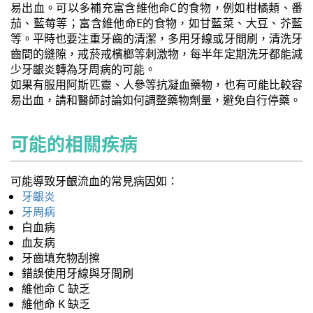
易出血。可以多補充富含維他命C的食物，例如柑橘類、番
茄、藍莓等；富含維他命E的食物，如甘藍菜、大豆、芥藍
等。平時也要注重牙齒的清潔，多用牙線或牙間刷，清洗牙
齒間的縫隙，戒菸戒檳榔等刺激物，每半年定期洗牙都能減
少牙齦炎轉為牙周病的可能。
如果有服用阿斯匹靈、人參等抗凝血藥物，也有可能比較容
易出血，請和醫師討論如何調整藥物劑量，避免自行停藥。
可能的相關疾病
可能導致牙齦流血的常見病因如：
牙齦炎
牙周病
白血病
血友病
牙齒填充物刮擦
錯誤使用牙線與牙間刷
維他命 C 缺乏
維他命 K 缺乏