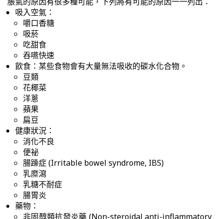
脹氣的原因有很多種可能，下列將有可能的原因一一列出：
吸入空氣：
嚼口香糖
吸菸
吃甜食
吞嚥快速
飲食：某些食物會有大量無法吸收的碳水化合物。
豆類
花椰菜
洋蔥
蘋果
扁豆
健康狀況：
消化不良
便祕
腸躁症 (Irritable bowel syndrome, IBS)
乳糜瀉
乳糖不耐症
腸胃炎
藥物：
非固醇類抗發炎藥 (Non-steroidal anti-inflammatory