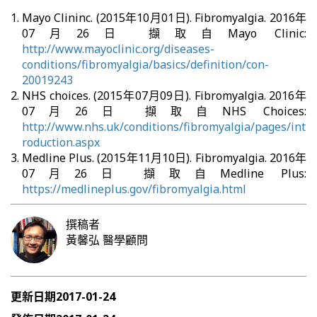
Mayo Clininc. (2015年10月01日). Fibromyalgia. 2016年
07月26日 擷取自Mayo Clinic:
http://www.mayoclinic.org/diseases-
conditions/fibromyalgia/basics/definition/con-
20019243
NHS choices. (2015年07月09日). Fibromyalgia. 2016年
07月26日 擷取自NHS Choices:
http://www.nhs.uk/conditions/fibromyalgia/pages/int
roduction.aspx
Medline Plus. (2015年11月10日). Fibromyalgia. 2016年
07月26日 擷取自Medline Plus:
https://medlineplus.gov/fibromyalgia.html
撰稿者
黃馨弘
醫學顧問
更新日期
2017-01-24