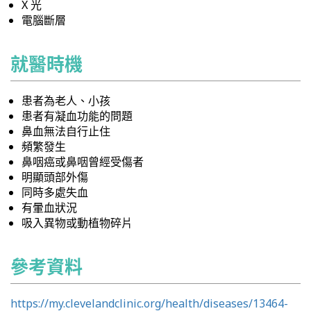
X 光
電腦斷層
就醫時機
患者為老人、小孩
患者有凝血功能的問題
鼻血無法自行止住
頻繁發生
鼻咽癌或鼻咽曾經受傷者
明顯頭部外傷
同時多處失血
有暈血狀況
吸入異物或動植物碎片
參考資料
https://my.clevelandclinic.org/health/diseases/13464-