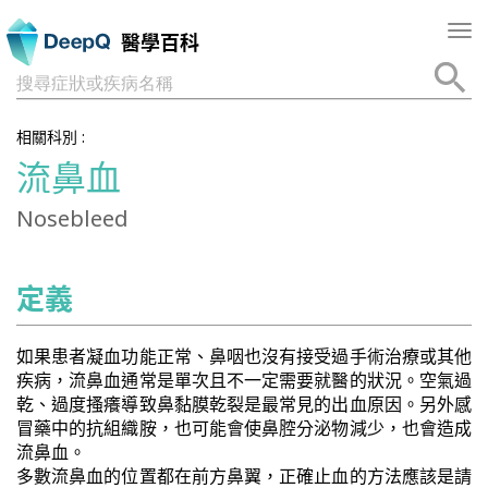
Tog
醫學百科
nav
搜尋症狀或疾病名稱
相關科別 :
流鼻血
Nosebleed
定義
如果患者凝血功能正常、鼻咽也沒有接受過手術治療或其他
疾病，流鼻血通常是單次且不一定需要就醫的狀況。空氣過
乾、過度搔癢導致鼻黏膜乾裂是最常見的出血原因。另外感
冒藥中的抗組織胺，也可能會使鼻腔分泌物減少，也會造成
流鼻血。
多數流鼻血的位置都在前方鼻翼，正確止血的方法應該是請