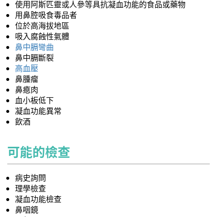
使用阿斯匹靈或人參等具抗凝血功能的食品或藥物
用鼻腔吸食毒品者
位於高海拔地區
吸入腐蝕性氣體
鼻中膈彎曲
鼻中膈斷裂
高血壓
鼻腫瘤
鼻瘜肉
血小板低下
凝血功能異常
飲酒
可能的檢查
病史詢問
理學檢查
凝血功能檢查
鼻咽鏡