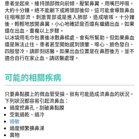
患者坐起來，維持頭部微向前傾，壓緊鼻翼，用嘴巴呼吸，
大約十分鐘。絕不能躺下或將頭部後仰，這可能會導致鼻血
往咽喉部流，刺激胃部或是進入肺部，造成嗆咳。十分鐘
後，輕輕地放開鼻翼，小心地確認是否還有繼續出血，如果
還在出血，重複以上步驟。
以冰袋用毛巾包裹後冰敷鼻樑處，會有所幫助。但如果鼻血
還是無法止住，患者甚至開始感到頭暈、噁心、臉色發白、
四肢發冷，請即刻送醫。如果出血位置是在鼻腔後方，並不
適合自行在家止血，請送醫處理。
可能的相關疾病
只要鼻黏膜上的微血管受損，就有可能造成流鼻血的狀況，
下列狀況都容易引起流鼻血：
過度挖鼻孔，刮破鼻黏膜
空氣過乾、過冷
過敏
過度頻繁擤鼻涕
異物