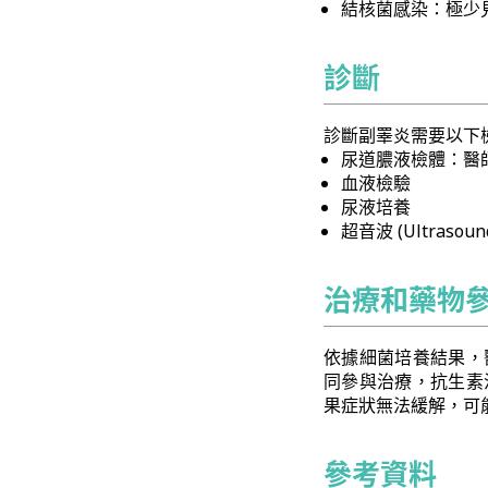
結核菌感染：極少
診斷
診斷副睪炎需要以下
尿道膿液檢體：醫
血液檢驗
尿液培養
超音波 (Ultra
治療和藥物
依據細菌培養結果，
同參與治療，抗生素
果症狀無法緩解，可
參考資料