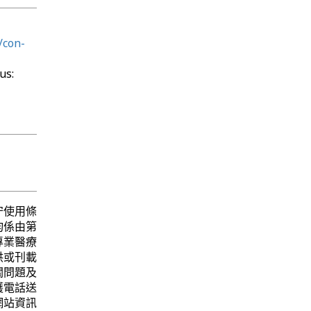
/con-
us:
守使用條
均係由第
專業醫療
供或刊載
關問題及
護電話送
網站資訊