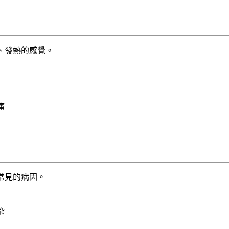
、發熱的感覺。
痛
常見的病因。
染