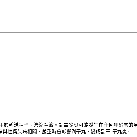
用於輸送精子、濃縮精液。副睪發炎可能發生在任何年齡層的
多與性傳染病相關，嚴重時會影響到睪丸，變成副睪-睪丸炎。