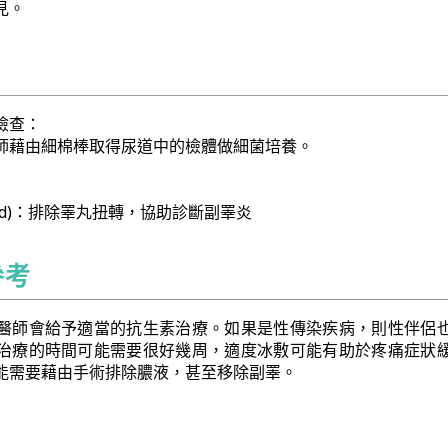
見。
檢查：
師藉由細棉棒取得尿道中的檢體做細菌培養。
sound)：排除睪丸扭轉，協助診斷副睪炎
參考
醫師會給予適當的抗生素治療。如果是性傳染疾病，則性伴侶
治療的時間可能需要很好幾周，適度冰敷可能有助於疼痛症狀
能需要藉由手術排除膿液，甚至移除副睪。