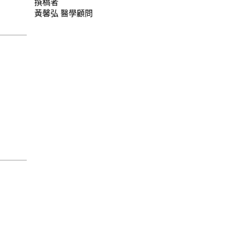
撰稿者
黃馨弘
醫學顧問