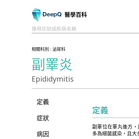
醫學百科
搜尋症狀或疾病名稱
相關科別 :
泌尿科
副睪炎
Epididymitis
定義
定義
症狀
副睪位在睪丸後方，
病因
多為細菌感染，且大