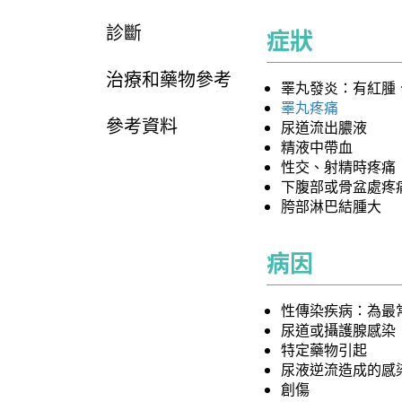
診斷
症狀
治療和藥物參考
睪丸發炎：有紅腫
睪丸疼痛
參考資料
尿道流出膿液
精液中帶血
性交、射精時疼痛
下腹部或骨盆處疼
胯部淋巴結腫大
病因
性傳染疾病：為最
尿道或攝護腺感染
特定藥物引起
尿液逆流造成的感
創傷