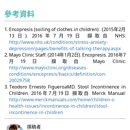
參考資料
Encopresis (soiling of clothes in children) . (2015年2月
13日). 2016年7月19日 擷取自 NHS:
http://www.nhs.uk/conditions/stress-anxiety-
depression/pages/benefits-of-talking-therapy.aspx
Mayo Clinic Staff. (2014年1月2日). Encopresis. 2016年7
月19日 擷取自 Mayo Clinic:
http://www.mayoclinic.org/diseases-
conditions/encopresis/basics/definition/con-
20029758
Teodoro Ernesto FigueroaMD. Stool Incontinence in
Children. 2016年7月19日 擷取自 Merck Manual:
http://www.merckmanuals.com/home/children-s-
health-issues/incontinence-in-children/stool-
incontinence-in-children
撰稿者