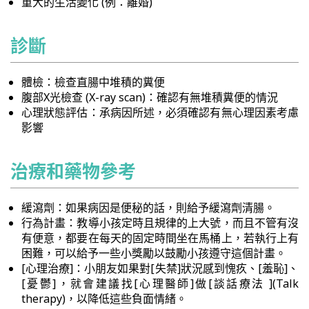
重大的生活變化 (例：離婚)
診斷
體檢：檢查直腸中堆積的糞便
腹部X光檢查 (X-ray scan)：確認有無堆積糞便的情況
心理狀態評估：承病因所述，必須確認有無心理因素考慮
影響
治療和藥物參考
緩瀉劑：如果病因是便秘的話，則給予緩瀉劑清腸。
行為計畫：教導小孩定時且規律的上大號，而且不管有沒
有便意，都要在每天的固定時間坐在馬桶上，若執行上有
困難，可以給予一些小獎勵以鼓勵小孩遵守這個計畫。
[心理治療]：小朋友如果對[失禁]狀況感到愧疚、[羞恥]、
[憂鬱]，就會建議找[心理醫師]做[談話療法 ](Talk
therapy)，以降低這些負面情緒。