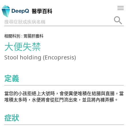
Tog
醫學百科
nav
搜尋症狀或疾病名稱
相關科別 :
胃腸肝膽科
大便失禁
Stool holding (Encopresis)
定義
當您的小孩拒絕上大號時，會使糞便堆積在結腸與直腸，當
堆積太多時，水便將會從肛門流出來，並且將內褲弄髒。
症狀