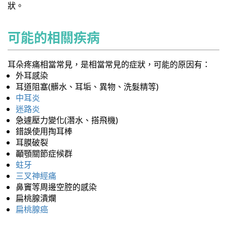
狀。
可能的相關疾病
耳朵疼痛相當常見，是相當常見的症狀，可能的原因有：
外耳感染
耳道阻塞(髒水、耳垢、異物、洗髮精等)
中耳炎
迷路炎
急遽壓力變化(潛水、搭飛機)
錯誤使用掏耳棒
耳膜破裂
顳顎關節症候群
蛀牙
三叉神經痛
鼻竇等周邊空腔的感染
扁桃腺潰爛
扁桃腺癌