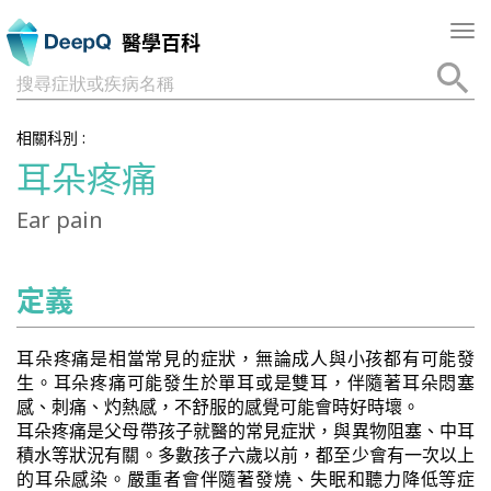
Tog
醫學百科
nav
搜尋症狀或疾病名稱
相關科別 :
耳朵疼痛
Ear pain
定義
耳朵疼痛是相當常見的症狀，無論成人與小孩都有可能發
生。耳朵疼痛可能發生於單耳或是雙耳，伴隨著耳朵悶塞
感、刺痛、灼熱感，不舒服的感覺可能會時好時壞。
耳朵疼痛是父母帶孩子就醫的常見症狀，與異物阻塞、中耳
積水等狀況有關。多數孩子六歲以前，都至少會有一次以上
的耳朵感染。嚴重者會伴隨著發燒、失眠和聽力降低等症