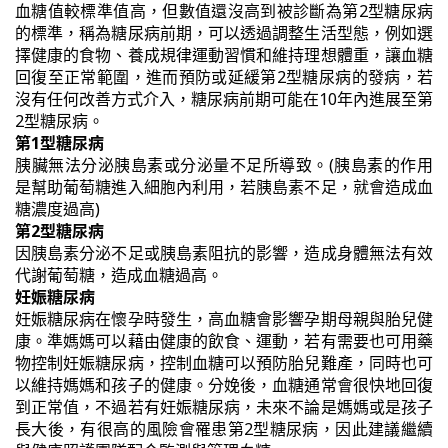
血糖值較標準值高，但數值還沒高到被診斷為第2型糖尿病
的標準，稱為糖尿病前期，可以透過調整生活型態，例如選
擇健康的食物、養成規律運動習慣和維持理想體重，讓血糖
回復至正常範圍，進而預防或延緩第2型糖尿病的發病，若
沒有任何改善方式介入，糖尿病前期可能在10年內進展至第
2型糖尿病。
第1型糖尿病
胰臟無法分泌胰島素或分泌量不足所導致。(胰島素的作用
是幫助葡萄糖進入細胞內利用，若胰島素不足，就會造成血
糖濃度過高)
第2型糖尿病
因胰島素分泌不足或胰島素阻抗的影響，造成身體無法有效
代謝葡萄糖，造成血糖過高。
妊娠糖尿病
妊娠糖尿病在懷孕時發生，高血糖會影響孕期母親與胎兒健
康。準媽媽可以藉由健康的飲食、運動，若有需要也可用藥
物控制妊娠糖尿病，控制血糖可以預防胎兒難產，同時也可
以維持媽媽和孩子的健康。分娩後，血糖通常會很快地回復
到正常值，不過若有妊娠糖尿病，未來不論是媽媽或是孩子
長大後，有很高的風險會罹患第2型糖尿病，因此建議繼續