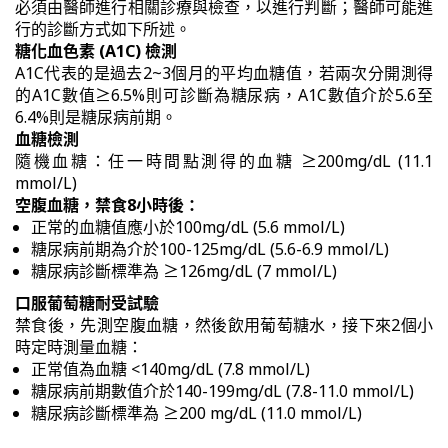
必須由醫師進行相關診療與檢查，以進行判斷；醫師可能進
行的診斷方式如下所述。
糖化血色素 (A1C) 檢測
A1C代表的是過去2~3個月的平均血糖值，若兩次分開測得
的A1C數值≥6.5%則可診斷為糖尿病，A1C數值介於5.6至
6.4%則是糖尿病前期。
血糖檢測
隨機血糖：任一時間點測得的血糖 ≥200mg/dL (11.1
mmol/L)
空腹血糖，禁食8小時後：
正常的血糖值應小於100mg/dL (5.6 mmol/L)
糖尿病前期為介於100-125mg/dL (5.6-6.9 mmol/L)
糖尿病診斷標準為 ≥126mg/dL (7 mmol/L)
口服葡萄糖耐受試驗
禁食後，先測空腹血糖，然後飲用葡萄糖水，接下來2個小
時定時測量血糖：
正常值為血糖 <140mg/dL (7.8 mmol/L)
糖尿病前期數值介於140-199mg/dL (7.8-11.0 mmol/L)
糖尿病診斷標準為 ≥200 mg/dL (11.0 mmol/L)