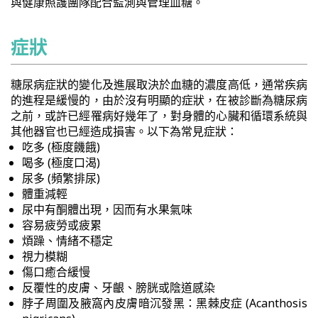
與健康照護團隊配合監測與管理血糖。
症狀
糖尿病症狀的變化及進展取決於血糖的濃度高低，通常疾病
的進程是緩慢的，由於沒有明顯的症狀，在被診斷為糖尿病
之前，或許已經罹病好幾年了，對身體的心臟和循環系統與
其他器官也已經造成損害。以下為常見症狀：
吃多 (極度饑餓)
喝多 (極度口渴)
尿多 (頻繁排尿)
體重減輕
尿中有酮體出現，因而有水果氣味
容易疲勞或疲累
煩躁、情緒不穩定
視力模糊
傷口癒合緩慢
反覆性的皮膚、牙齦、膀胱或陰道感染
脖子周圍及腋窩內皮膚暗沉發黑：黑棘皮症 (Acanthosis