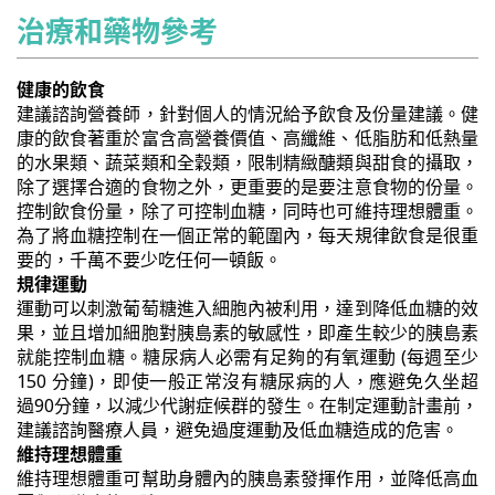
治療和藥物參考
健康的飲食
建議諮詢營養師，針對個人的情況給予飲食及份量建議。健
康的飲食著重於富含高營養價值、高纖維、低脂肪和低熱量
的水果類、蔬菜類和全穀類，限制精緻醣類與甜食的攝取，
除了選擇合適的食物之外，更重要的是要注意食物的份量。
控制飲食份量，除了可控制血糖，同時也可維持理想體重。
為了將血糖控制在一個正常的範圍內，每天規律飲食是很重
要的，千萬不要少吃任何一頓飯。
規律運動
運動可以刺激葡萄糖進入細胞內被利用，達到降低血糖的效
果，並且增加細胞對胰島素的敏感性，即產生較少的胰島素
就能控制血糖。糖尿病人必需有足夠的有氧運動 (每週至少
150 分鐘)，即使一般正常沒有糖尿病的人，應避免久坐超
過90分鐘，以減少代謝症候群的發生。在制定運動計畫前，
建議諮詢醫療人員，避免過度運動及低血糖造成的危害。
維持理想體重
維持理想體重可幫助身體內的胰島素發揮作用，並降低高血