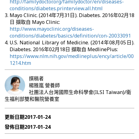
http://familydoctor.org/familydoctor/en/diseases-
conditions/diabetes.printerview.all.html
Mayo Clinic. (2014年7月31日). Diabetes. 2016年02月18
日 擷取自 Mayo Clinic:
http://www.mayoclinic.org/diseases-
conditions/diabetes/basics/definition/con-20033091
U.S. National Library of Medicine. (2014年08月05日).
Diabetes. 2016年02月18日 擷取自 MedlinePlus:
https://www.nlm.nih.gov/medlineplus/ency/article/00
1214.htm
撰稿者
楊雅嵐
營養師
社團法人台灣國際生命科學會(ILSI Taiwan)/衛
生福利部雙和醫院營養室
更新日期
2017-01-24
發佈日期
2017-01-24