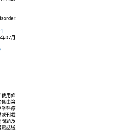
sorder.
w1
016年07月
?
守使用條
均係由第
專業醫療
供或刊載
關問題及
護電話送