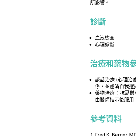
所影響。
診斷
血液檢查
心理診斷
治療和藥物
談話治療 (心理
係，並釐清自我選
藥物治療：抗憂鬱
由醫師指示後服用
參考資料
Fred K. Berger, 