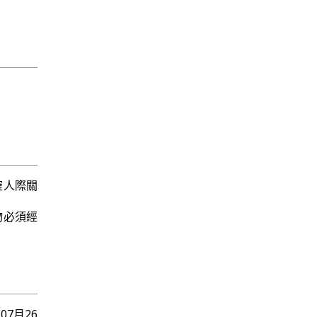
確人際關
物必須經
6年07月26