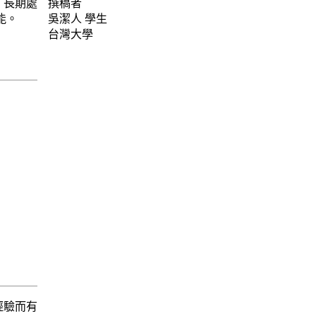
、長期處
撰稿者
能。
吳潔人
學生
台灣大學
經驗而有