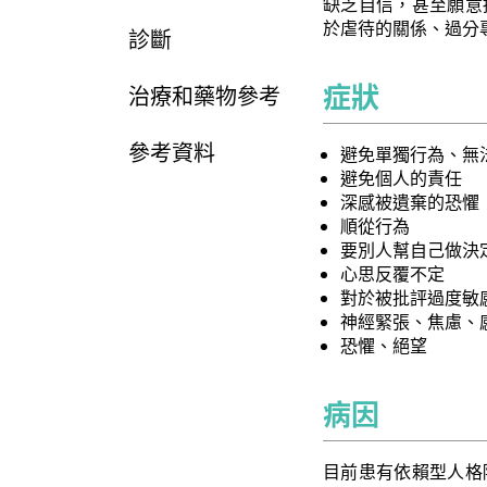
缺乏自信，甚至願意
於虐待的關係、過分
診斷
症狀
治療和藥物參考
參考資料
避免單獨行為、無
避免個人的責任
深感被遺棄的恐懼
順從行為
要別人幫自己做決
心思反覆不定
對於被批評過度敏
神經緊張、焦慮、
恐懼、絕望
病因
目前患有依賴型人格