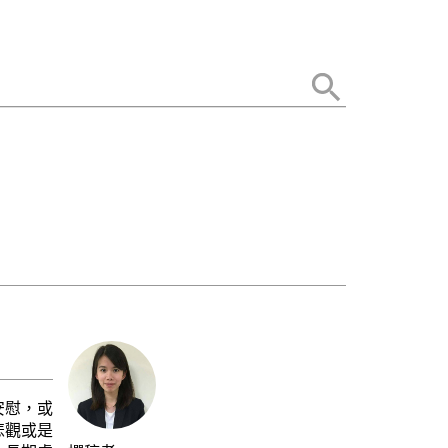
安慰，或
悲觀或是