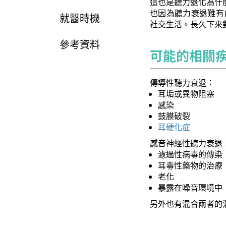
這也是聽力退化為什
也因為聽力衰退難有
就醫時機
社交生活。長久下來
參考資料
可能的相關
傳導性聽力衰退：
耳垢或異物阻塞
感染
鼓膜破裂
耳硬化症
感音神經性聽力衰退
濾過性病毒的傳染
耳毒性藥物的治療
老化
暴露在噪音環境中
另外也有混合兩者的