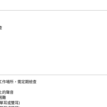
查
工作場所，需定期檢查
上的聲音
困難
單耳或雙耳)