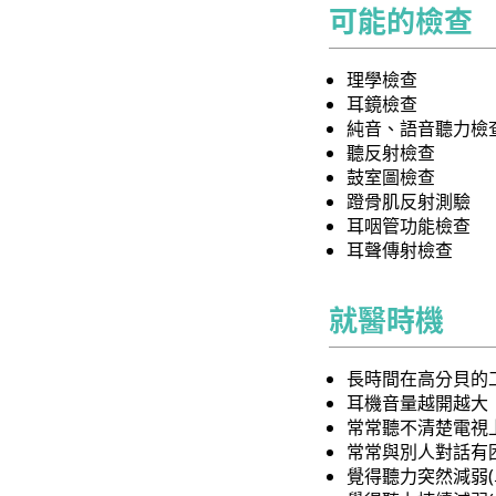
可能的檢查
理學檢查
耳鏡檢查
純音、語音聽力檢
聽反射檢查
鼓室圖檢查
蹬骨肌反射測驗
耳咽管功能檢查
耳聲傳射檢查
就醫時機
長時間在高分貝的
耳機音量越開越大
常常聽不清楚電視
常常與別人對話有
覺得聽力突然減弱(