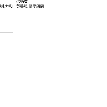
撰稿者
通能力和
黃馨弘
醫學顧問