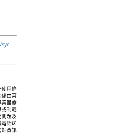
/syc-
守使用條
均係由第
專業醫療
供或刊載
關問題及
護電話送
網站資訊