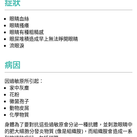
症狀
眼睛血絲
眼睛搔癢
眼睛有種粗糙感
眼屎堆積造成早上無法睜開眼睛
流眼淚
病因
因過敏原所引起：
家中灰塵
花粉
黴菌孢子
動物皮屑
化學物質
身體為了要對抗這些過敏原會分泌一種抗體，並刺激眼睛中
的肥大細胞分發炎物質 (像是組織胺)，而組織胺會造成一系