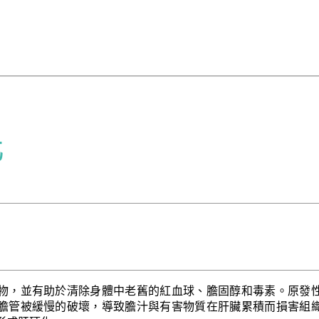
化
物，並有助於清除身體中老舊的紅血球、膽固醇和毒素。原發
膽管被緩慢的破壞，導致膽汁與有害物質在肝臟累積而損害組