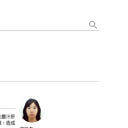
性膽汁肝
織，造成