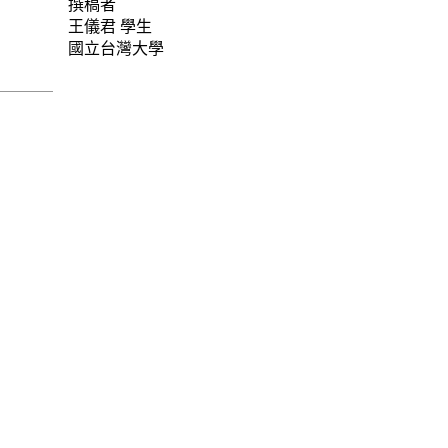
撰稿者
王儀君
學生
國立台灣大學