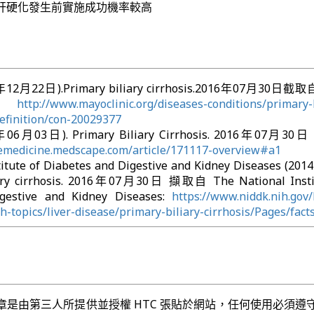
肝硬化發生前實施成功機率較高
14年12月22日).Primary biliary cirrhosis.2016年07月30日截取
c:
http://www.mayoclinic.org/diseases-conditions/primary-b
definition/con-20029377
6年06月03日). Primary Biliary Cirrhosis. 2016年07月3
/emedicine.medscape.com/article/171117-overview#a1
titute of Diabetes and Digestive and Kidney Diseases (2
iary cirrhosis. 2016年07月30日 擷取自 The National Insti
gestive and Kidney Diseases:
https://www.niddk.nih.gov/
h-topics/liver-disease/primary-biliary-cirrhosis/Pages/fact
章是由第三人所提供並授權 HTC 張貼於網站，任何使用必須遵