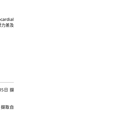
rdial
壓力差及
7月15日 擷
5日 擷取自