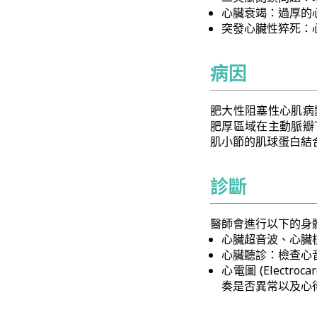
心臟衰竭：過厚的
突發心臟性猝死：
病因
肥大性阻塞性心肌病
肥厚區域在主動脈瓣
肌小節的肌球蛋白結
診斷
醫師會進行以下的身
心臟超音波、心臟
心臟聽診：檢查心
心電圖 (Electroc
奏是否異常以及心