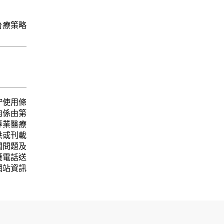
及治療策略
守使用條
均係由第
專業醫療
供或刊載
關問題及
護電話送
網站資訊