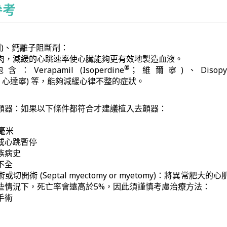
參考
劑)、鈣離子阻斷劑：
肉，減緩的心跳速率使心臟能夠更有效地製造血液。
®
rapamil (Isoperdine
；維爾寧)、Disopyra
；心達寧) 等，能夠減緩心律不整的症狀。
顫器：如果以下條件都符合才建議植入去顫器：
毫米
或心跳暫停
族病史
不全
開術 (Septal myectomy or myetomy)：將異常肥大的
些情況下，死亡率會遠高於5%，因此須謹慎考慮治療方法：
手術