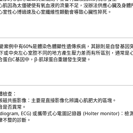
心肌因為太僵硬使有氧血液的流量不足，沒辦法供應心臟及身體
心室性心博過速及心室纖維性顫動會導致心臟性猝死。
變案例中有60%是體染色體顯性遺傳疾病，其餘則是自發基因
下或中央左心室腔不同的地方產生壓力差而有所區別，通常是
合蛋白C基因中，β-肌球蛋白重鏈發生突變。
體檢查：
核磁共振影像：主要是直接影像化辨識心肌肥大的區塊。
音是否異常。
ardiogram, ECG) 或攜帶式心電圖記錄器 (Holter monitor)
律不整的診斷。