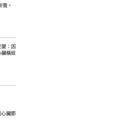
所需。
突變：因
心臟橫紋
：檢測心臟節