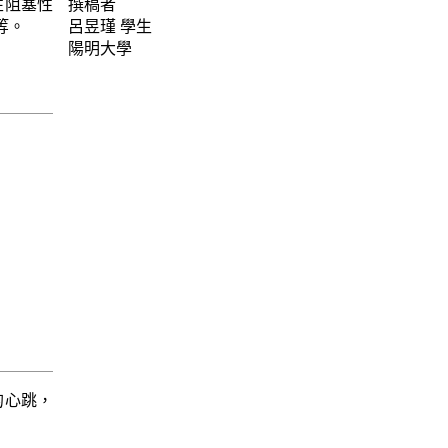
性阻塞性
撰稿者
等。
呂昱瑾
學生
陽明大學
的心跳，