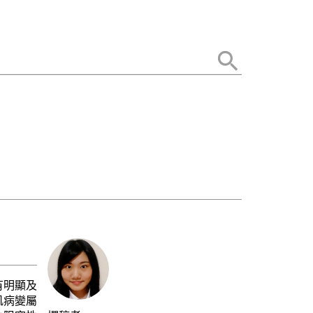
有明顯及
肌病變屬