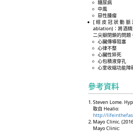
糖尿病
中風
惡性腫瘤
[經皮冠狀動脈酒精心肌栓
ablation)
二尖瓣閉鎖的問題
心臟傳導阻塞
心律不整
心臟性猝死
心包積液穿孔
心室收縮功能障
參考資料
Steven Lome. Hy
取自 Healio:
http://lifeinthef
Mayo Clinic. (
Mayo Clinic: