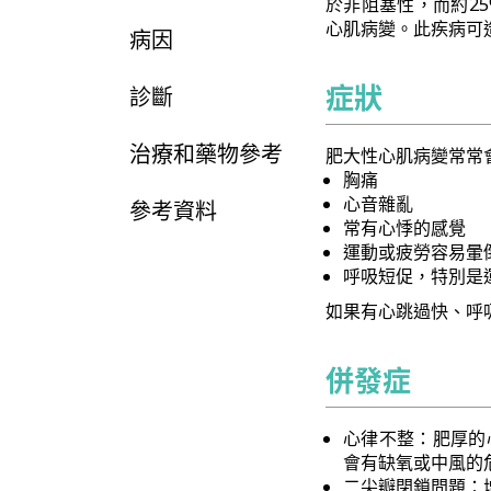
於非阻塞性，而約2
心肌病變。此疾病可
病因
症狀
診斷
治療和藥物參考
肥大性心肌病變常常
胸痛
心音雜亂
參考資料
常有心悸的感覺
運動或疲勞容易暈
呼吸短促，特別是
如果有心跳過快、呼
併發症
心律不整：肥厚的
會有缺氧或中風的
二尖瓣閉鎖問題：