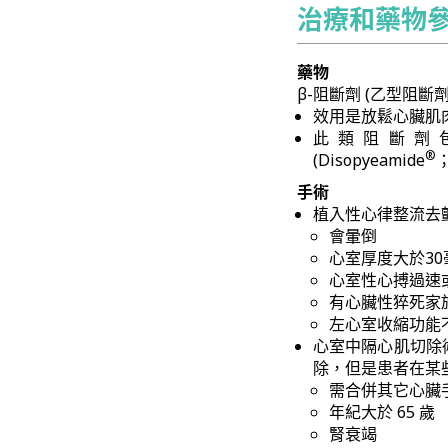
治療和藥物
藥物
β-阻斷劑 (乙型阻斷
效用是放鬆心臟肌
此類阻斷劑包含：Ve
®
(Disopyeamide
手術
植入性心律整流去
會暈倒
心室厚度大於30
心室性心搏過速
有心臟性猝死家
左心室收縮功能
心室中隔心肌切除術或切
除，但是患者在某
需合併其它心臟
年紀大於 65 歲
腎衰竭