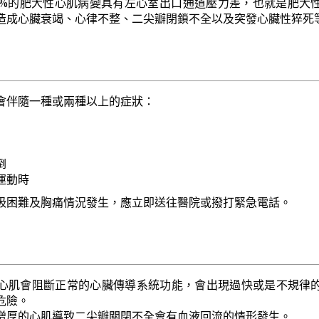
5%的肥大性心肌病變具有左心室出口通道壓力差，也就是肥大
造成心臟衰竭、心律不整、二尖瓣閉鎖不全以及突發心臟性猝死
會伴隨一種或兩種以上的症狀：
倒
運動時
吸困難及胸痛情況發生，應立即送往醫院或撥打緊急電話。
心肌會阻斷正常的心臟傳導系統功能，會出現過快或是不規律
危險。
增厚的心肌導致二尖瓣關閉不全會有血液回流的情形發生。