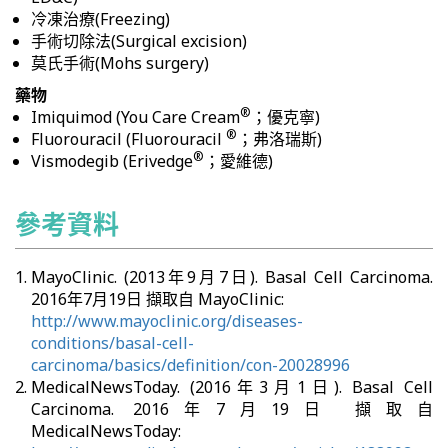
冷凍治療(Freezing)
手術切除法(Surgical excision)
莫氏手術(Mohs surgery)
藥物
®
Imiquimod (You Care Cream
；優克寧)
®
Fluorouracil (Fluorouracil
；弗洛瑞斯)
®
Vismodegib (Erivedge
；愛維德)
參考資料
MayoClinic. (2013年9月7日). Basal Cell Carcinoma.
2016年7月19日 擷取自 MayoClinic:
http://www.mayoclinic.org/diseases-
conditions/basal-cell-
carcinoma/basics/definition/con-20028996
MedicalNewsToday. (2016年3月1日). Basal Cell
Carcinoma. 2016年7月19日 擷取自
MedicalNewsToday: